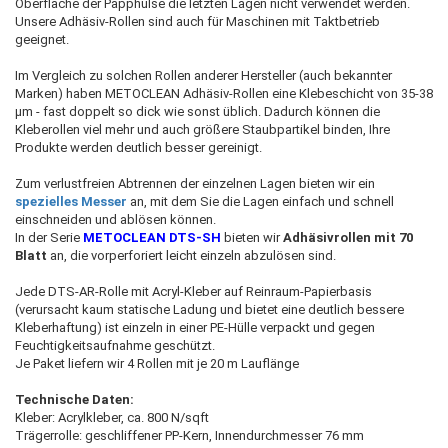
Oberfläche der Papphülse die letzten Lagen nicht verwendet werden.
Unsere Adhäsiv-Rollen sind auch für Maschinen mit Taktbetrieb
geeignet.
Im Vergleich zu solchen Rollen anderer Hersteller (auch bekannter
Marken) haben METOCLEAN Adhäsiv-Rollen eine Klebeschicht von 35-38
µm - fast doppelt so dick wie sonst üblich. Dadurch können die
Kleberollen viel mehr und auch größere Staubpartikel binden, Ihre
Produkte werden deutlich besser gereinigt.
Zum verlustfreien Abtrennen der einzelnen Lagen bieten wir ein
spezielles Messer
an, mit dem Sie die Lagen einfach und schnell
einschneiden und ablösen können.
In der Serie
METOCLEAN DTS-SH
bieten wir
Adhäsivrollen mit 70
Blatt
an, die vorperforiert leicht einzeln abzulösen sind.
Jede DTS-AR-Rolle mit Acryl-Kleber auf Reinraum-Papierbasis
(verursacht kaum statische Ladung und bietet eine deutlich bessere
Kleberhaftung) ist einzeln in einer PE-Hülle verpackt und gegen
Feuchtigkeitsaufnahme geschützt.
Je Paket liefern wir 4 Rollen mit je 20 m Lauflänge
Technische Daten:
Kleber: Acrylkleber, ca. 800 N/sqft
Trägerrolle: geschliffener PP-Kern, Innendurchmesser 76 mm