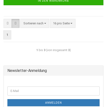
IN DEN WARENKORB
Sortieren nach
16 pro Seite
1
1
bis
3
(von insgesamt
3
)
Newsletter-Anmeldung
ANMELDEN