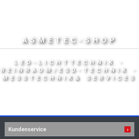
ASMETEC-SHOP
LED-LICHTTECHNIK -
REINRAUM/ESD-TECHNIK -
MESSTECHNIK& SERVICES
Kundenservice