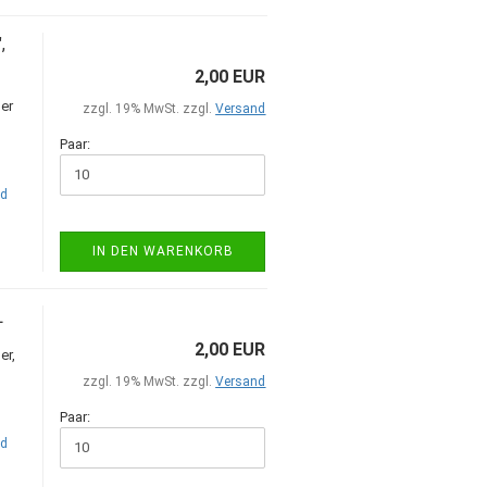
,
2,00 EUR
er
zzgl. 19% MwSt. zzgl.
Versand
Paar:
nd
IN DEN WARENKORB
L
2,00 EUR
er,
zzgl. 19% MwSt. zzgl.
Versand
Paar:
nd