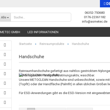
D
06352-750680
Sprache auswählen
0176-22361182
Alle
info@asmetec.de
SMETEC GMBH
LED INFORMATIONEN
»
»
Startseite
Reinraumprodukte
Handschuhe
Handschuhe
Reinraumhandschuhe gefertigt aus nahtlos gestricktem Nylongew
Konto erstellen
hervorragendem Tastgefühl, atmungsaktiv, waschbar.
Passwort vergessen?
Unsere METOCLEAN Handschuhe sind unbeschichtet, sowie mit
(Topfit) oder der Handfläche (Palmfit) in allen üblichen Größen li
Für ESD-Anwendungen gibt es die ESD-Version mit eingewebten,