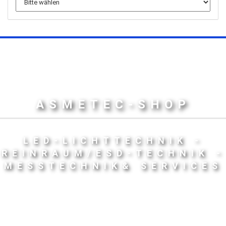
ASMETEC-SHOP
LED-LICHTTECHNIK -
REINRAUM/ESD-TECHNIK -
MESSTECHNIK& SERVICES