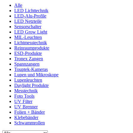
Alle
LED Lichttechnik
LED-Alu-Profile
LED Netzteile
Sensorschalter
LED Grow Light
MIL-Leuchten
Lichtmesstechnik
Reinraumprodukte
ESD-Produkte
Tronex Zangen
Spannzangen
Touptek-Kameras
Lupen und Mikroskope
Lupenleuchten
Daylight Produkte
Messtechnik
Foto Tools
UV Filter
UV Brenner
Folien + Bänder
Klebebänder
Schwammrollen