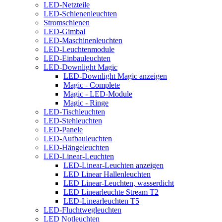
LED-Netzteile
LED-Schienenleuchten
Stromschienen
LED-Gimbal
LED-Maschinenleuchten
LED-Leuchtenmodule
LED-Einbauleuchten
LED-Downlight Magic
LED-Downlight Magic anzeigen
Magic - Complete
Magic - LED-Module
Magic - Ringe
LED-Tischleuchten
LED-Stehleuchten
LED-Panele
LED-Aufbauleuchten
LED-Hängeleuchten
LED-Linear-Leuchten
LED-Linear-Leuchten anzeigen
LED Linear Hallenleuchten
LED Linear-Leuchten, wasserdicht
LED Linearleuchte Stream T2
LED-Linearleuchten T5
LED-Fluchtwegleuchten
LED Notleuchten