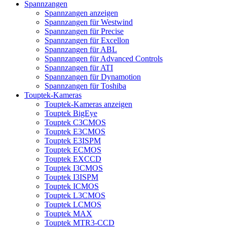
Spannzangen
Spannzangen anzeigen
Spannzangen für Westwind
Spannzangen für Precise
Spannzangen für Excellon
Spannzangen für ABL
Spannzangen für Advanced Controls
Spannzangen für ATI
Spannzangen für Dynamotion
Spannzangen für Toshiba
Touptek-Kameras
Touptek-Kameras anzeigen
Touptek BigEye
Touptek C3CMOS
Touptek E3CMOS
Touptek E3ISPM
Touptek ECMOS
Touptek EXCCD
Touptek I3CMOS
Touptek I3ISPM
Touptek ICMOS
Touptek L3CMOS
Touptek LCMOS
Touptek MAX
Touptek MTR3-CCD