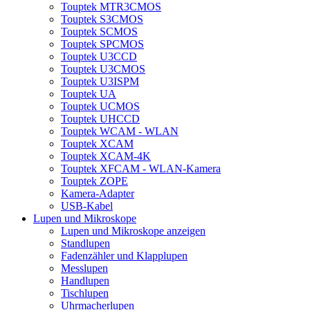
Touptek MTR3CMOS
Touptek S3CMOS
Touptek SCMOS
Touptek SPCMOS
Touptek U3CCD
Touptek U3CMOS
Touptek U3ISPM
Touptek UA
Touptek UCMOS
Touptek UHCCD
Touptek WCAM - WLAN
Touptek XCAM
Touptek XCAM-4K
Touptek XFCAM - WLAN-Kamera
Touptek ZOPE
Kamera-Adapter
USB-Kabel
Lupen und Mikroskope
Lupen und Mikroskope anzeigen
Standlupen
Fadenzähler und Klapplupen
Messlupen
Handlupen
Tischlupen
Uhrmacherlupen