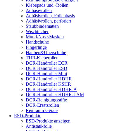
Klebepads und -Rollen
Adhäsivrollen
Adhäsivrollen, Folienbasis
Adhäsivrollen, perforiert
Staubbindematten
Wischtücher
Mund-Nase-Masken
Handschuhe
Fingerlinge
Hauben&Überschuhe
THR-Kleberollen
DCR-Handroller ECR
DCR-Handroller ESD
DCR-Handroller Mini
DCR-Handroller HDHR
DCR-Handroller KSHR
DCR-Handroller HDHR-A
DCR-Handroller HDHR-LAM
DCR-Reinigungsstifte
DCR-Ersatzrollen
Reinraum-Geräte
ESD-Produkte
ESD-Produkte anzeigen
Antistatikfolie