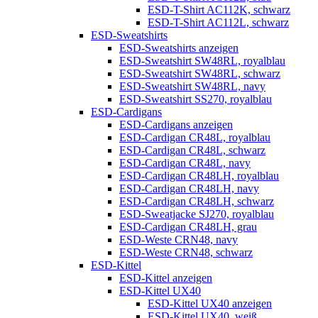
ESD-T-Shirt AC112K, schwarz
ESD-T-Shirt AC112L, schwarz
ESD-Sweatshirts
ESD-Sweatshirts anzeigen
ESD-Sweatshirt SW48RL, royalblau
ESD-Sweatshirt SW48RL, schwarz
ESD-Sweatshirt SW48RL, navy
ESD-Sweatshirt SS270, royalblau
ESD-Cardigans
ESD-Cardigans anzeigen
ESD-Cardigan CR48L, royalblau
ESD-Cardigan CR48L, schwarz
ESD-Cardigan CR48L, navy
ESD-Cardigan CR48LH, royalblau
ESD-Cardigan CR48LH, navy
ESD-Cardigan CR48LH, schwarz
ESD-Sweatjacke SJ270, royalblau
ESD-Cardigan CR48LH, grau
ESD-Weste CRN48, navy
ESD-Weste CRN48, schwarz
ESD-Kittel
ESD-Kittel anzeigen
ESD-Kittel UX40
ESD-Kittel UX40 anzeigen
ESD-Kittel UX40, weiß