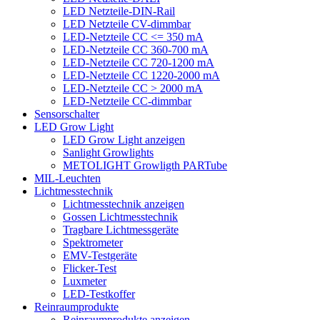
LED Netzteile-DIN-Rail
LED Netzteile CV-dimmbar
LED-Netzteile CC <= 350 mA
LED-Netzteile CC 360-700 mA
LED-Netzteile CC 720-1200 mA
LED-Netzteile CC 1220-2000 mA
LED-Netzteile CC > 2000 mA
LED-Netzteile CC-dimmbar
Sensorschalter
LED Grow Light
LED Grow Light anzeigen
Sanlight Growlights
METOLIGHT Growligth PARTube
MIL-Leuchten
Lichtmesstechnik
Lichtmesstechnik anzeigen
Gossen Lichtmesstechnik
Tragbare Lichtmessgeräte
Spektrometer
EMV-Testgeräte
Flicker-Test
Luxmeter
LED-Testkoffer
Reinraumprodukte
Reinraumprodukte anzeigen