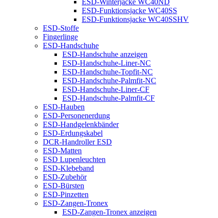
ESD-Winterjacke WC40ND
ESD-Funktionsjacke WC40SS
ESD-Funktionsjacke WC40SSHV
ESD-Stoffe
Fingerlinge
ESD-Handschuhe
ESD-Handschuhe anzeigen
ESD-Handschuhe-Liner-NC
ESD-Handschuhe-Topfit-NC
ESD-Handschuhe-Palmfit-NC
ESD-Handschuhe-Liner-CF
ESD-Handschuhe-Palmfit-CF
ESD-Hauben
ESD-Personenerdung
ESD-Handgelenkbänder
ESD-Erdungskabel
DCR-Handroller ESD
ESD-Matten
ESD Lupenleuchten
ESD-Klebeband
ESD-Zubehör
ESD-Bürsten
ESD-Pinzetten
ESD-Zangen-Tronex
ESD-Zangen-Tronex anzeigen