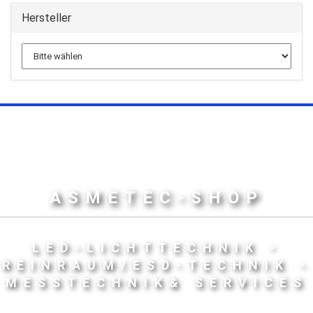
Hersteller
ASMETEC-SHOP
LED-LICHTTECHNIK -
REINRAUM/ESD-TECHNIK -
MESSTECHNIK& SERVICES