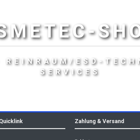
SMETEC-SH
- REINRAUM/ESD-TECH
SERVICES
Quicklink
Zahlung & Versand