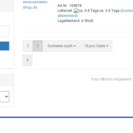
Art.Nr.: 104078
Lieferzeit:
ca. 3-4 Tage
(Ausla
abweichend)
Lagerbestand: 6 Stück
Sortieren nach
16 pro Seite
1
1
bis
10
(von insgesamt