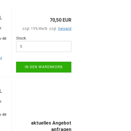
L
70,50 EUR
e
zzgl. 19% MwSt. zzgl.
Versand
Stück:
nd
IN DEN WARENKORB
L
e
aktuelles Angebot
anfragen