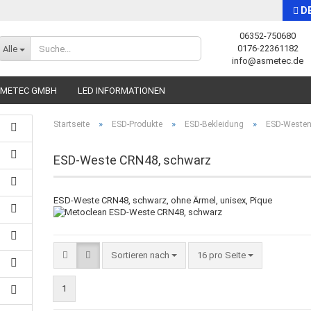
D
06352-750680
Sprache auswählen
0176-22361182
Alle
info@asmetec.de
SMETEC GMBH
LED INFORMATIONEN
»
»
»
Startseite
ESD-Produkte
ESD-Bekleidung
ESD-Weste
ESD-Weste CRN48, schwarz
ESD-Weste CRN48, schwarz, ohne Ärmel, unisex, Pique
Konto erstellen
Passwort vergessen?
Sortieren nach
16 pro Seite
1