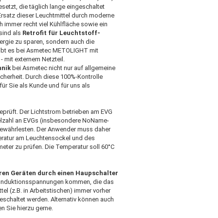
etzt, die täglich lange eingeschaltet
Ersatz dieser Leuchtmittel durch moderne
h immer recht viel Kühlfläche sowie ein
sind als
Retrofit für Leuchtstoff-
nergie zu sparen, sondern auch die
 gibt es bei Asmetec METOLIGHT mit
- mit externem Netzteil.
hnik
bei Asmetec nicht nur auf allgemeine
icherheit. Durch diese 100%-Kontrolle
 für Sie als Kunde und für uns als
prüft. Der Lichtstrom betrieben am EVG
ielzahl an EVGs (insbesondere NoName-
u gewährlesten. Der Anwender muss daher
peratur am Leuchtensockel und des
eter zu prüfen. Die Temperatur soll 60°C
ren Geräten durch einen Haupschalter
 Induktionsspannungen kommen, die das
el (z.B. in Arbeitstischen) immer vorher
eschaltet werden. Alternativ können auch
 Sie hierzu gerne.