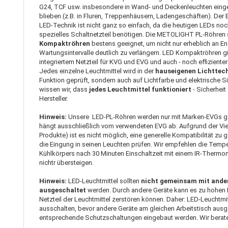
G24, TCF usw. insbesondere in Wand- und Deckenleuchten einges
blieben (z.B. in Fluren, Treppenhäusern, Ladengeschäften). Der 
LED-Technik ist nicht ganz so einfach, da die heutigen LEDs noc
spezielles Schaltnetzteil benötigen. Die METOLIGHT PL-Röhren 
Kompaktröhren
bestens geeignet, um nicht nur erheblich an E
Wartungsintervalle deutlich zu verlängern. LED Kompaktröhren
integriertem Netzteil für KVG und EVG und auch - noch effizienter 
Jedes einzelne Leuchtmittel wird in der
hauseigenen Lichttec
Funktion geprüft, sondern auch auf Lichtfarbe und elektrische S
wissen wir, dass
jedes Leuchtmittel funktioniert
- Sicherheit
Hersteller.
Hinweis:
Unsere LED-PL-Röhren werden nur mit Marken-EVGs ge
hängt ausschließlich vom verwendeten EVG ab. Aufgrund der V
Produkte) ist es nicht möglich, eine generelle Kompatibilität z
die Eingung in seinen Leuchten prüfen. Wir empfehlen die Tem
Kühlkörpers nach 30 Minuten Einschaltzeit mit einem IR-Thermom
nichtr übersteigen.
Hinweis:
LED-Leuchtmittel sollten
nicht gemeinsam mit ande
ausgeschaltet
werden. Durch andere Geräte kann es zu hohen
Netzteil der Leuchtmittel zerstören können. Daher: LED-Leuchtmitt
ausschalten, bevor andere Geräte am gleichen Arbeitstisch ausg
entsprechende Schutzschaltungen eingebaut werden. Wir beraten