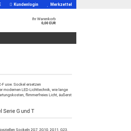
E
Kundenlogin
Merkzettel
Ihr Warenkorb
0,00 EUR
-F usw. Sockel ersetzen
der modernen LED-Lichttechnik, wie lange
rtungskosten, flimmerfreies Licht, äußerst
 Serie G und T
peziellen Sockeln 2G7, 2G10, 2G11, G23,