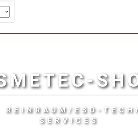
SMETEC-SH
- REINRAUM/ESD-TECH
SERVICES