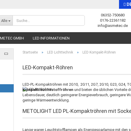
D
06352-750680
Sprache auswählen
0176-22361182
Alle
info@asmetec.de
SMETEC GMBH
LED INFORMATIONEN
»
»
Startseite
LED Lichttechnik
LED Kompakt-Röhren
LED-Kompakt-Röhren
LED-PL-Kompaktröhren mit 2G10, 2G11, 2G7, 2G10, G23, G24, TC
Konto erstellen
Kompaktleuchtstoffröhren
und bieten die üblichen Vorteile 
Passwort vergessen?
Lebensdauer, deutlich geringerer Energieverbrauch, geringere Wa
geringe Wärmeentwicklung.
METOLIGHT LED PL-Kompaktröhren mit Sockel
Lange waren Leuchtstofflampen als Energiesparlampe mit den s