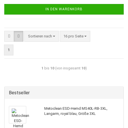
IN DEN WARENKORB
Sortieren nach
16 pro Seite
1
1
bis
10
(von insgesamt
10
)
Bestseller
Metoclean ESD-Hemd MS40L-RB-3XL,
Langarm, royal blau, Größe 3XL