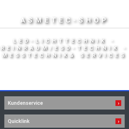
ASMETEC-SHOP
LED-LICHTTECHNIK -
REINRAUM/ESD-TECHNIK -
MESSTECHNIK& SERVICES
Kundenservice
Quicklink