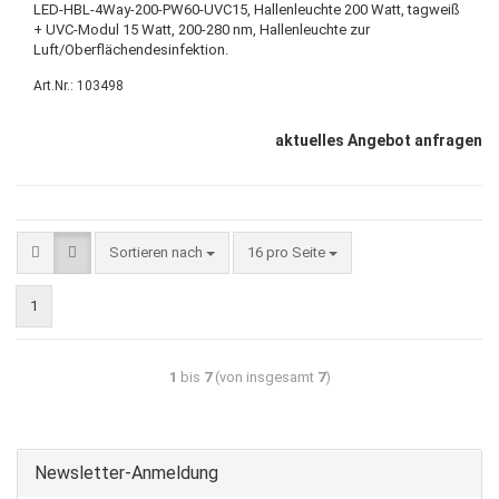
LED-HBL-4Way-200-PW60-UVC15, Hallenleuchte 200 Watt, tagweiß
+ UVC-Modul 15 Watt, 200-280 nm, Hallenleuchte zur
Luft/Oberflächendesinfektion.
Art.Nr.: 103498
aktuelles Angebot anfragen
Sortieren nach
16 pro Seite
1
1
bis
7
(von insgesamt
7
)
Newsletter-Anmeldung