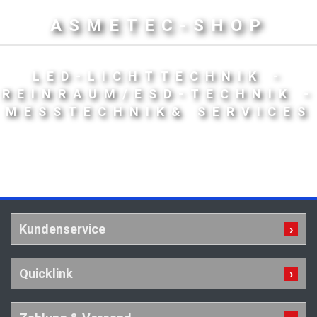
ASMETEC-SHOP
LED-LICHTTECHNIK -
REINRAUM/ESD-TECHNIK -
MESSTECHNIK& SERVICES
Kundenservice
Quicklink