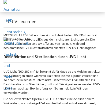
LED-UV-Leuchten
METOLIGHT LED UV-Leuchten sind mit dezidierten UV-LEDs bestückt
(nicht etwa lila gefärbte LEDs aus dem sichtbaren Lichtbereich). Die
Spezial-LEDs haben eine UV-Effizienz von ca. 80%, während
herkömmliche UV-Leuchtstoffröhren nur etwa 10% UV-Licht abgeben.
Desinfektion und Sterilisation durch UVC-Licht
UVC-Licht (200-280 nm) ist bekannt dafür, dass es die Molekularstruktur
von Mikroorganismen wie Viren, Bakterien, Keime, Sporen zerstört und
so deren Zellwachstum unterbindet. Daher werden UVC-Strahlen zur
Desinfesktion von Oberflächen, Luft und Flüssigkeiten verwendet. UVC-
Licht kann auch zur Bekämpfung von Schimmelpilz in Wänden
verwendet werden.
Die neu entwickelten Spezial-UVC-LEDs haben eine deutlich höhere
Wirkleistung als bisherige UV-Leuchtmittel, sind sofort einsatzbereit,