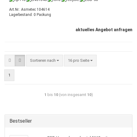
Art.Nr.: Asmetec 104614
Lagerbestand: 0 Packung
aktuelles Angebot anfragen
Sortieren nach
16 pro Seite
1
1
bis
10
(von insgesamt
10
)
Bestseller