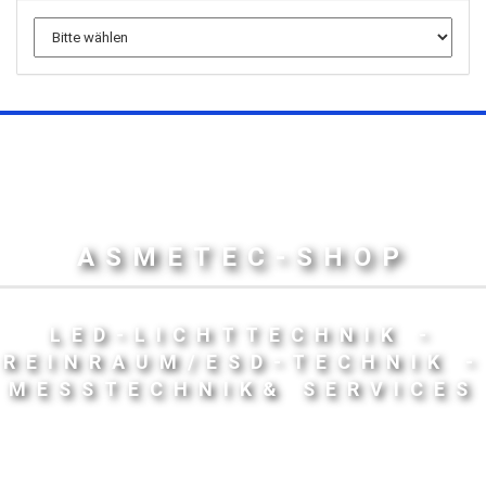
ASMETEC-SHOP
LED-LICHTTECHNIK -
REINRAUM/ESD-TECHNIK -
MESSTECHNIK& SERVICES