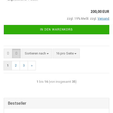
200,00 EUR
zzgl. 19% MwSt. zzgl.
Versand
IN DEN WARENKORB
Sortieren nach
16 pro Seite
1
2
3
»
1
bis
16
(von insgesamt
35
)
Bestseller