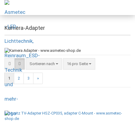
Kamera-Adapter
Sortieren nach
16 pro Seite
1
2
3
»