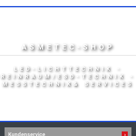
ASMETEC-SHOP
LED-LICHTTECHNIK -
REINRAUM/ESD-TECHNIK -
MESSTECHNIK& SERVICES
Kundenservice