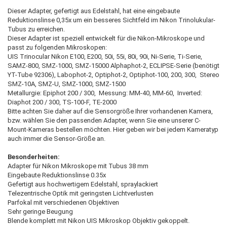
Dieser Adapter, gefertigt aus Edelstahl, hat eine eingebaute
Reduktionslinse 0,35x um ein besseres Sichtfeld im Nikon Trinolukular-
Tubus zu erreichen.
Dieser Adapter ist speziell entwickelt für die Nikon-Mikroskope und
passt zu folgenden Mikroskopen:
UIS Trinocular Nikon E100, E200, 50i, 55i, 80i, 90i, Ni-Serie, Ti-Serie,
SAMZ-800, SMZ-1000, SMZ-15000 Alphaphot-2, ECLIPSE-Serie (benötigt
YT-Tube 92306), Labophot-2, Optiphot-2, Optiphot-100, 200, 300, Stereo
SMZ-10A, SMZ-U, SMZ-1000, SMZ-1500
Metallurgie: Epiphot 200 / 300, Messung: MM-40, MM-60, Inverted:
Diaphot 200 / 300, TS-100-F, TE-2000
Bitte achten Sie daher auf die Sensorgröße Ihrer vorhandenen Kamera,
bzw. wählen Sie den passenden Adapter, wenn Sie eine unserer C-
Mount-Kameras bestellen möchten. Hier geben wir bei jedem Kameratyp
auch immer die Sensor-Größe an.
Besonderheiten:
Adapter für Nikon Mikroskope mit Tubus 38 mm
Eingebaute Reduktionslinse 0.35x
Gefertigt aus hochwertigem Edelstahl, spraylackiert
Telezentrische Optik mit geringsten Lichtverlusten
Parfokal mit verschiedenen Objektiven
Sehr geringe Beugung
Blende komplett mit Nikon UIS Mikroskop Objektiv gekoppelt.