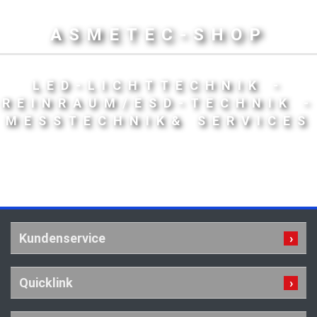
ASMETEC-SHOP
LED-LICHTTECHNIK -
REINRAUM/ESD-TECHNIK -
MESSTECHNIK& SERVICES
Kundenservice
Quicklink