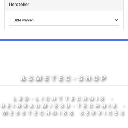
Hersteller
ASMETEC-SHOP
LED-LICHTTECHNIK -
REINRAUM/ESD-TECHNIK -
MESSTECHNIK& SERVICES