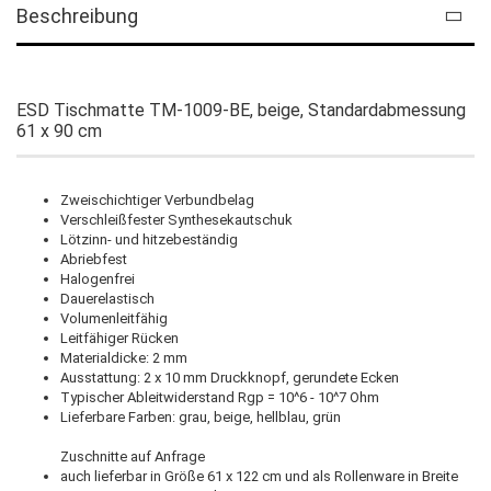
Beschreibung
ESD Tischmatte TM-1009-BE, beige, Standardabmessung
61 x 90 cm
Zweischichtiger Verbundbelag
Verschleißfester Synthesekautschuk
Lötzinn- und hitzebeständig
Abriebfest
Halogenfrei
Dauerelastisch
Volumenleitfähig
Leitfähiger Rücken
Materialdicke: 2 mm
Ausstattung: 2 x 10 mm Druckknopf, gerundete Ecken
Typischer Ableitwiderstand Rgp = 10^6 - 10^7 Ohm
Lieferbare Farben: grau, beige, hellblau, grün
Zuschnitte auf Anfrage
auch lieferbar in Größe 61 x 122 cm und als Rollenware in Breite