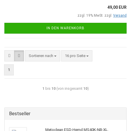
49,00 EUR
zzgl. 19% MwSt. zzgl.
Versand
IN DEN WARENKORB
Sortieren nach
16 pro Seite
1
1
bis
10
(von insgesamt
10
)
Bestseller
Metoclean ESD-Hemd MS40K-NB-XL,