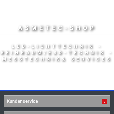
ASMETEC-SHOP
LED-LICHTTECHNIK -
REINRAUM/ESD-TECHNIK -
MESSTECHNIK& SERVICES
Kundenservice