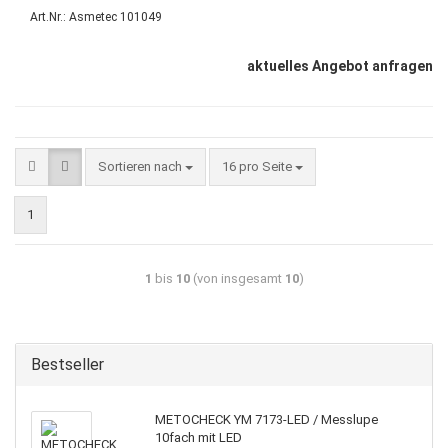
Art.Nr.: Asmetec 101049
aktuelles Angebot anfragen
Sortieren nach
16 pro Seite
1
1
bis
10
(von insgesamt
10
)
Bestseller
METOCHECK YM 7173-LED / Messlupe
10fach mit LED