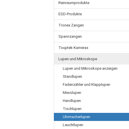
Reinraumprodukte
ESD-Produkte
Tronex Zangen
Spannzangen
Touptek-Kameras
Lupen und Mikroskope
Lupen und Mikroskope anzeigen
Standlupen
Fadenzähler und Klapplupen
Messlupen
Handlupen
Tischlupen
Uhrmacherlupen
Leuchtlupen