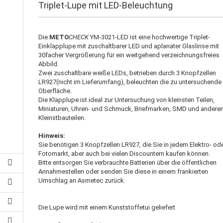
Triplet-Lupe mit LED-Beleuchtung
Die
METO
CHECK
YM-3021-LED ist eine hochwertige Triplet-
Einklapplupe mit zuschaltbarer LED und aplanater Glaslinse mit
30facher Vergrößerung für ein weitgehend verzeichnungsfreies
Abbild.
Zwei zuschaltbare weiße LEDs, betrieben durch 3 Knopfzellen
LR927(nicht im Lieferumfang), beleuchten die zu untersuchende
Oberfläche.
Die Klapplupe ist ideal zur Untersuchung von kleinsten Teilen,
Miniaturen, Uhren- und Schmuck, Briefmarken, SMD und andere
Kleinstbauteilen.
Hinweis:
Sie benötigen 3 Knopfzellen LR927, die Sie in jedem Elektro- od
Fotomarkt, aber auch bei vielen Discountern kaufen können.
Bitte entsorgen Sie verbrauchte Batterien über die öffentlichen
Annahmestellen oder senden Sie diese in einem frankierten
Umschlag an Asmetec zurück.
Die Lupe wird mit einem Kunststoffetui geliefert