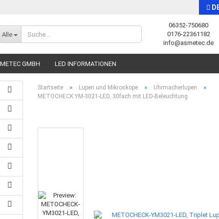
D
06352-750680
Sprache auswählen
0176-22361182
Alle
info@asmetec.de
SMETEC GMBH
LED INFORMATIONEN
»
»
»
Startseite
Lupen und Mikroskope
Uhrmacherlupen
METOCHECK YM-3021-LED, 30fach mit LED-Beleuchtung
Konto erstellen
Passwort vergessen?