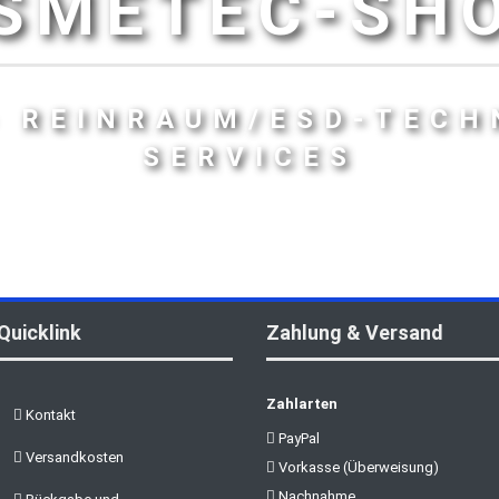
SMETEC-SH
- REINRAUM/ESD-TECH
SERVICES
Quicklink
Zahlung & Versand
Zahlarten
Kontakt
PayPal
Versandkosten
Vorkasse (Überweisung)
Nachnahme