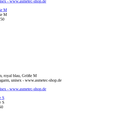
ße M
ße M
e S
e S