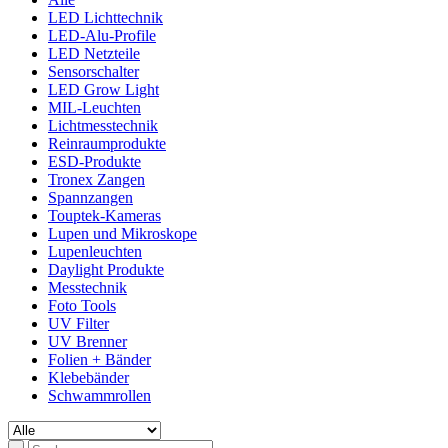
LED Lichttechnik
LED-Alu-Profile
LED Netzteile
Sensorschalter
LED Grow Light
MIL-Leuchten
Lichtmesstechnik
Reinraumprodukte
ESD-Produkte
Tronex Zangen
Spannzangen
Touptek-Kameras
Lupen und Mikroskope
Lupenleuchten
Daylight Produkte
Messtechnik
Foto Tools
UV Filter
UV Brenner
Folien + Bänder
Klebebänder
Schwammrollen