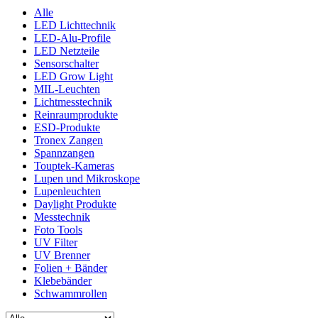
Alle
LED Lichttechnik
LED-Alu-Profile
LED Netzteile
Sensorschalter
LED Grow Light
MIL-Leuchten
Lichtmesstechnik
Reinraumprodukte
ESD-Produkte
Tronex Zangen
Spannzangen
Touptek-Kameras
Lupen und Mikroskope
Lupenleuchten
Daylight Produkte
Messtechnik
Foto Tools
UV Filter
UV Brenner
Folien + Bänder
Klebebänder
Schwammrollen