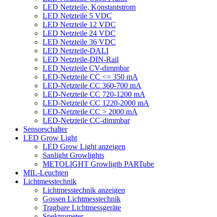
LED Netzteile, Konstantstrom
LED Netzteile 5 VDC
LED Netzteile 12 VDC
LED Netzteile 24 VDC
LED Netzteile 36 VDC
LED Netzteile-DALI
LED Netzteile-DIN-Rail
LED Netzteile CV-dimmbar
LED-Netzteile CC <= 350 mA
LED-Netzteile CC 360-700 mA
LED-Netzteile CC 720-1200 mA
LED-Netzteile CC 1220-2000 mA
LED-Netzteile CC > 2000 mA
LED-Netzteile CC-dimmbar
Sensorschalter
LED Grow Light
LED Grow Light anzeigen
Sanlight Growlights
METOLIGHT Growligth PARTube
MIL-Leuchten
Lichtmesstechnik
Lichtmesstechnik anzeigen
Gossen Lichtmesstechnik
Tragbare Lichtmessgeräte
Spektrometer