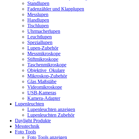
Standlupen
Fadenzähler und Klapplupen
Messlupen
Handlupen
Tischlupen
Uhrmacherlupen
Leuchtlupen
Speziallupen
Lupen-Zubehör
Messmikroskope
Stiftmikroskope
Taschenmikroskope
Objektive_Okulare
Mikroskop-Zubehör
Glas Maßstäbe
Videomikroskope
USB-Kameras
Kamera-Adapter
Lupenleuchten
Lupenleuchten anzeigen
Lupenleuchten Zubehör
Daylight Produkte
Messtechnik
Foto Tools
Foto Tools anzeigen