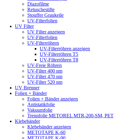
Diazofilme
Retuschestifte
Stouffer Graukeile
UV-Filterfolien
UV Filter
UV Filter anzeigen
UV-Filterfolien
UV-Filterröhren
UV-Filterröhren anzeigen
UV-Filterröhren T5
UV-Filterröhren T8
UV-Freie Röhren
UV-Filter 400 nm
UV-Filter 470 nm
UV-Filter 520 nm
UV Brenner
Folien + Bänder
Folien + Bänder anzeigen
Antistatikfolie
Vakuumfolie
Trennfolie METOREL MTR-200-SM, PET
Klebebänder
Klebebänder anzeigen
METOTAPE K-60
METOTAPE K-90