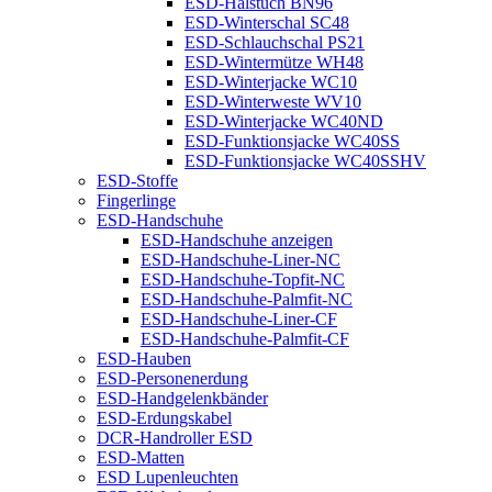
ESD-Halstuch BN96
ESD-Winterschal SC48
ESD-Schlauchschal PS21
ESD-Wintermütze WH48
ESD-Winterjacke WC10
ESD-Winterweste WV10
ESD-Winterjacke WC40ND
ESD-Funktionsjacke WC40SS
ESD-Funktionsjacke WC40SSHV
ESD-Stoffe
Fingerlinge
ESD-Handschuhe
ESD-Handschuhe anzeigen
ESD-Handschuhe-Liner-NC
ESD-Handschuhe-Topfit-NC
ESD-Handschuhe-Palmfit-NC
ESD-Handschuhe-Liner-CF
ESD-Handschuhe-Palmfit-CF
ESD-Hauben
ESD-Personenerdung
ESD-Handgelenkbänder
ESD-Erdungskabel
DCR-Handroller ESD
ESD-Matten
ESD Lupenleuchten