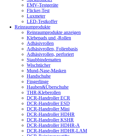
EMV-Testgeräte
Flicker-Test
Luxmeter
LED-Testkoffer
Reinraumprodukte
Reinraumprodukte anzeigen
Klebepads und -Rollen
Adhäsivrollen
Adhäsivrollen, Folienbasis
Adhäsivrollen, perforiert
Staubbindematten
Wischtücher
Mund-Nase-Masken
Handschuhe
Fingerlinge
Hauben&Überschuhe
THR-Kleberollen
DCR-Handroller ECR
DCR-Handroller ESD
DCR-Handroller Mini
DCR-Handroller HDHR
DCR-Handroller KSHR
DCR-Handroller HDHR-A
DCR-Handroller HDHR-LAM