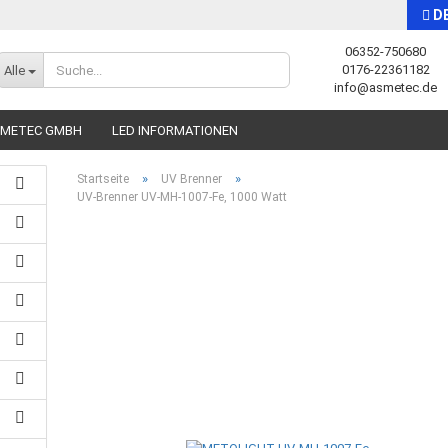
D
06352-750680
Sprache auswählen
0176-22361182
Alle
info@asmetec.de
SMETEC GMBH
LED INFORMATIONEN
»
»
Startseite
UV Brenner
UV-Brenner UV-MH-1007-Fe, 1000 Watt
Konto erstellen
Passwort vergessen?