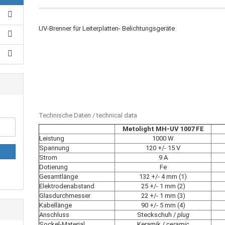
UV-Brenner für Leiterplatten- Belichtungsgeräte
Technische Daten / technical data
Metolight MH-UV 1007 FE
Leistung
1000 W
Spannung
120 +/- 15 V
Strom
9 A
Dotierung
Fe
Gesamtlänge
132 +/- 4 mm (1)
Elektrodenabstand
25 +/- 1 mm (2)
Glasdurchmesser
22 +/- 1 mm (3)
Kabellänge
90 +/- 5 mm (4)
Anschluss
Steckschuh /
plug
Sockel-Material
Keramik /
ceramic