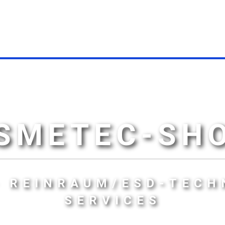
SMETEC-SH
- REINRAUM/ESD-TECH
SERVICES