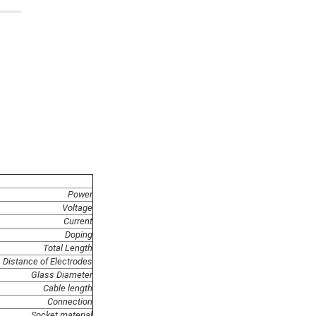
Power
Voltage
Current
Doping
Total Length
Distance of Electrodes
Glass Diameter
Cable length
Connection
Socket material