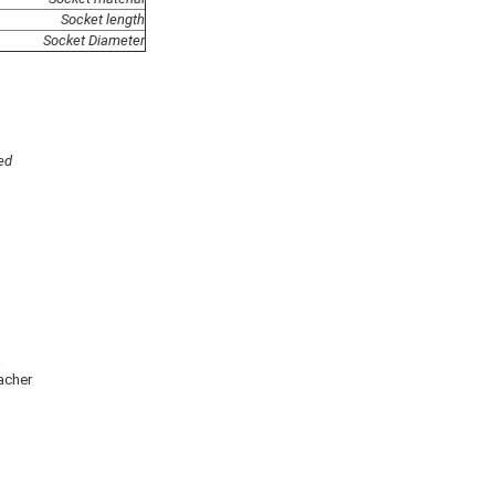
Socket length
Socket Diameter
ned
a
acher