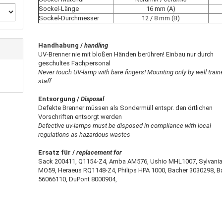
Sockel-Länge
16 mm (A)
Sockel-Durchmesser
12 / 8 mm (B)
Handhabung /
handling
UV-Brenner nie mit bloßen Händen berühren! Einbau nur durch
geschultes Fachpersonal
Never touch UV-lamp with bare fingers!
Mounting only by well trai
staff
Entsorgung /
Disposal
Defekte Brenner müssen als Sondermüll entspr. den örtlichen
Vorschriften entsorgt werden
Defective uv-lamps must be disposed in compliance with local
regulations as hazardous wastes
Ersatz für /
replacement for
Sack 200411, Q1154-Z4, Amba AM576, Ushio MHL1007, Sylvani
MO59, Heraeus RQ1148-Z4, Philips HPA 1000, Bacher 3030298, B
56066110, DuPont 8000904,