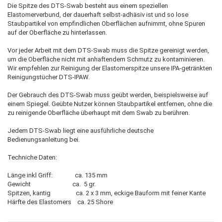
Die Spitze des DTS-Swab besteht aus einem speziellen
Elastomerverbund, der dauerhaft selbst-adhäsiv ist und so lose
Staubpartikel von empfindlichen Oberflächen aufnimmt, ohne Spuren
auf der Oberfläche zu hinterlassen.
Vor jeder Arbeit mit dem DTS-Swab muss die Spitze gereinigt werden,
um die Oberfläche nicht mit anhaftendem Schmutz zu kontaminieren.
Wir empfehlen zur Reinigung der Elastomerspitze unsere IPA-getränkten
Reinigungstücher DTS-IPAW.
Der Gebrauch des DTS-Swab muss geübt werden, beispielsweise auf
einem Spiegel. Geübte Nutzer können Staubpartikel entfernen, ohne die
zu reinigende Oberfläche überhaupt mit dem Swab zu berühren.
Jedem DTS-Swab liegt eine ausführliche deutsche
Bedienungsanleitung bei.
Techniche Daten:
Länge inkl Griff: ca. 135 mm
Gewicht ca. 5 gr.
Spitzen, kantig ca. 2 x 3 mm, eckige Bauform mit feiner Kante
Härfte des Elastomers ca. 25 Shore