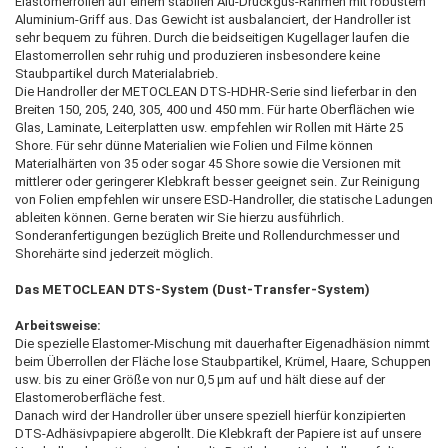
Elastomerrollen auf einem stabilen Alu-Druckgus-Rahmen mit robustem
Aluminium-Griff aus. Das Gewicht ist ausbalanciert, der Handroller ist
sehr bequem zu führen. Durch die beidseitigen Kugellager laufen die
Elastomerrollen sehr ruhig und produzieren insbesondere keine
Staubpartikel durch Materialabrieb.
Die Handroller der METOCLEAN DTS-HDHR-Serie sind lieferbar in den
Breiten 150, 205, 240, 305, 400 und 450 mm. Für harte Oberflächen wie
Glas, Laminate, Leiterplatten usw. empfehlen wir Rollen mit Härte 25
Shore. Für sehr dünne Materialien wie Folien und Filme können
Materialhärten von 35 oder sogar 45 Shore sowie die Versionen mit
mittlerer oder geringerer Klebkraft besser geeignet sein. Zur Reinigung
von Folien empfehlen wir unsere ESD-Handroller, die statische Ladungen
ableiten können. Gerne beraten wir Sie hierzu ausführlich.
Sonderanfertigungen bezüglich Breite und Rollendurchmesser und
Shorehärte sind jederzeit möglich.
Das METOCLEAN DTS-System (Dust-Transfer-System)
Arbeitsweise:
Die spezielle Elastomer-Mischung mit dauerhafter Eigenadhäsion nimmt
beim Überrollen der Fläche lose Staubpartikel, Krümel, Haare, Schuppen
usw. bis zu einer Größe von nur 0,5 µm auf und hält diese auf der
Elastomeroberfläche fest.
Danach wird der Handroller über unsere speziell hierfür konzipierten
DTS-Adhäsivpapiere abgerollt. Die Klebkraft der Papiere ist auf unsere