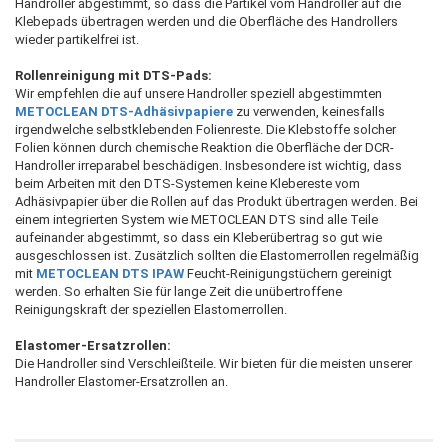
Handroller abgestimmt, so dass die Partikel vom Handroller auf die
Klebepads übertragen werden und die Oberfläche des Handrollers
wieder partikelfrei ist.
Rollenreinigung mit DTS-Pads:
Wir empfehlen die auf unsere Handroller speziell abgestimmten
METOCLEAN DTS-Adhäsivpapiere
zu verwenden, keinesfalls
irgendwelche selbstklebenden Folienreste. Die Klebstoffe solcher
Folien können durch chemische Reaktion die Oberfläche der DCR-
Handroller irreparabel beschädigen. Insbesondere ist wichtig, dass
beim Arbeiten mit den DTS-Systemen keine Klebereste vom
Adhäsivpapier über die Rollen auf das Produkt übertragen werden. Bei
einem integrierten System wie METOCLEAN DTS sind alle Teile
aufeinander abgestimmt, so dass ein Kleberübertrag so gut wie
ausgeschlossen ist. Zusätzlich sollten die Elastomerrollen regelmäßig
mit
METOCLEAN DTS IPAW
Feucht-Reinigungstüchern gereinigt
werden. So erhalten Sie für lange Zeit die unübertroffene
Reinigungskraft der speziellen Elastomerrollen.
Elastomer-Ersatzrollen:
Die Handroller sind Verschleißteile. Wir bieten für die meisten unserer
Handroller Elastomer-Ersatzrollen an.