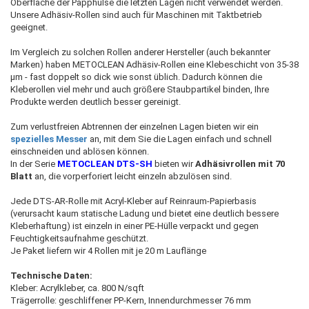
Oberfläche der Papphülse die letzten Lagen nicht verwendet werden.
Unsere Adhäsiv-Rollen sind auch für Maschinen mit Taktbetrieb
geeignet.
Im Vergleich zu solchen Rollen anderer Hersteller (auch bekannter
Marken) haben METOCLEAN Adhäsiv-Rollen eine Klebeschicht von 35-38
µm - fast doppelt so dick wie sonst üblich. Dadurch können die
Kleberollen viel mehr und auch größere Staubpartikel binden, Ihre
Produkte werden deutlich besser gereinigt.
Zum verlustfreien Abtrennen der einzelnen Lagen bieten wir ein
spezielles Messer
an, mit dem Sie die Lagen einfach und schnell
einschneiden und ablösen können.
In der Serie
METOCLEAN DTS-SH
bieten wir
Adhäsivrollen mit 70
Blatt
an, die vorperforiert leicht einzeln abzulösen sind.
Jede DTS-AR-Rolle mit Acryl-Kleber auf Reinraum-Papierbasis
(verursacht kaum statische Ladung und bietet eine deutlich bessere
Kleberhaftung) ist einzeln in einer PE-Hülle verpackt und gegen
Feuchtigkeitsaufnahme geschützt.
Je Paket liefern wir 4 Rollen mit je 20 m Lauflänge
Technische Daten:
Kleber: Acrylkleber, ca. 800 N/sqft
Trägerrolle: geschliffener PP-Kern, Innendurchmesser 76 mm