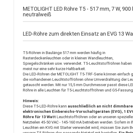
METOLIGHT LED Röhre T5 - 517 mm, 7 W, 900 
neutralweiß
LED-Röhre zum direkten Einsatz an EVG 13 Wa
T5-Röhren in Baulänge 517 mm werden häufig in
Rasterdeckenleuchten oder in kleinen Wandleuchten,
Spiegelschränken usw. verwendet. T5-Leuchtstoffröhren haben 
meist nur eine sehr kurze Haltbarkeit.
Die LED-Röhren der METOLIGHT T5-TRF-Serie können einfach 
die vorhandenen Leuchtstoffröhren ohne Umverdrahtung der Le
getauscht werden. Mit nur 15,5 mm Durchmesser passt diese LE
Röhre in alle Leuchten für T5-Leuchtstoffröhren und G5-Fassung
Hinweis:
Diese T5-LED-Röhre kann
ausschließlich an nicht dimmbare
elektronischen Einbereichs-Vorschaltgeräten (EVG), 1 EVG
Röhre für 13 Watt
Leuchtstoffröhren oder an unseren speziell
Netzteilen 45-50 VAC - 145-160 mA betrieben werden. Sofern in I
Leuchten ein KVG mit Starter verwendet wird, müssen Sie zum B
unserer T5-Röhren das passende Netzteil mit bestellen.
Ein Bet