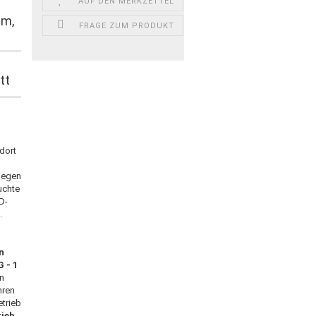
AUF DEN MERKZETTEL
lm,
FRAGE ZUM PRODUKT
tt
dort
gegen
uchte
D-
.
n
 - 1
en
hren
etrieb
rieb