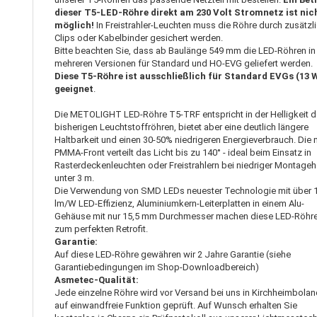
dieser T5-LED-Röhre direkt am 230 Volt Stromnetz ist nic
möglich!
In Freistrahler-Leuchten muss die Röhre durch zusätzl
Clips oder Kabelbinder gesichert werden.
Bitte beachten Sie, dass ab Baulänge 549 mm die LED-Röhren in
mehreren Versionen für Standard und HO-EVG geliefert werden.
Diese T5-Röhre ist ausschließlich für Standard EVGs (13 
geeignet
.
Die METOLIGHT LED-Röhre T5-TRF entspricht in der Helligkeit 
bisherigen Leuchtstoffröhren, bietet aber eine deutlich längere
Haltbarkeit und einen 30-50% niedrigeren Energieverbrauch. Die 
PMMA-Front verteilt das Licht bis zu 140° - ideal beim Einsatz in
Rasterdeckenleuchten oder Freistrahlern bei niedriger Montage
unter 3 m.
Die Verwendung von SMD LEDs neuester Technologie mit über 
lm/W LED-Effizienz, Aluminiumkern-Leiterplatten in einem Alu-
Gehäuse mit nur 15,5 mm Durchmesser machen diese LED-Röhr
zum perfekten Retrofit.
Garantie:
Auf diese LED-Röhre gewähren wir 2 Jahre Garantie (siehe
Garantiebedingungen im Shop-Downloadbereich)
Asmetec-Qualität:
Jede einzelne Röhre wird vor Versand bei uns in Kirchheimbola
auf einwandfreie Funktion geprüft. Auf Wunsch erhalten Sie