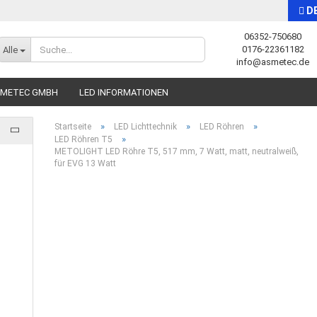
D
06352-750680
Sprache auswählen
0176-22361182
Alle
info@asmetec.de
SMETEC GMBH
LED INFORMATIONEN
»
»
»
Startseite
LED Lichttechnik
LED Röhren
»
LED Röhren T5
METOLIGHT LED Röhre T5, 517 mm, 7 Watt, matt, neutralweiß,
für EVG 13 Watt
Konto erstellen
Passwort vergessen?