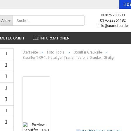
D
06352-750680
Sprache auswählen
0176-22361182
Alle
info@asmetec.de
SMETEC GMBH
LED INFORMATIONEN
»
»
»
Startseite
Foto Tools
Stouffer Graukeile
Stouffer TX9-1, 9-stufiger Transmissions-Graukeil, 2teilig
Konto erstellen
Passwort vergessen?