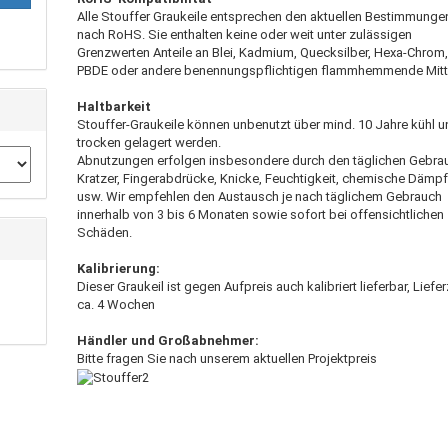
Alle Stouffer Graukeile entsprechen den aktuellen Bestimmunge
nach RoHS. Sie enthalten keine oder weit unter zulässigen
Grenzwerten Anteile an Blei, Kadmium, Quecksilber, Hexa-Chrom,
PBDE oder andere benennungspflichtigen flammhemmende Mitt
Haltbarkeit
Stouffer-Graukeile können unbenutzt über mind. 10 Jahre kühl 
trocken gelagert werden.
Abnutzungen erfolgen insbesondere durch den täglichen Gebra
Kratzer, Fingerabdrücke, Knicke, Feuchtigkeit, chemische Dämp
usw. Wir empfehlen den Austausch je nach täglichem Gebrauch
innerhalb von 3 bis 6 Monaten sowie sofort bei offensichtlichen
Schäden.
Kalibrierung:
Dieser Graukeil ist gegen Aufpreis auch kalibriert lieferbar, Liefer
ca. 4 Wochen
Händler und Großabnehmer:
Bitte fragen Sie nach unserem aktuellen Projektpreis