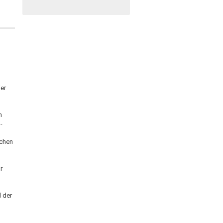
ier
m
-
uchen
r
d der