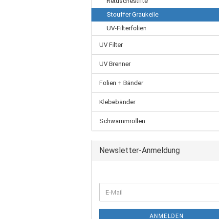
Retuschestifte
Stouffer Graukeile
UV-Filterfolien
UV Filter
UV Brenner
Folien + Bänder
Klebebänder
Schwammrollen
Newsletter-Anmeldung
ANMELDEN