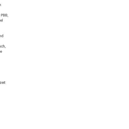
n
 PBB,
el
und
uch,
fe
zeit