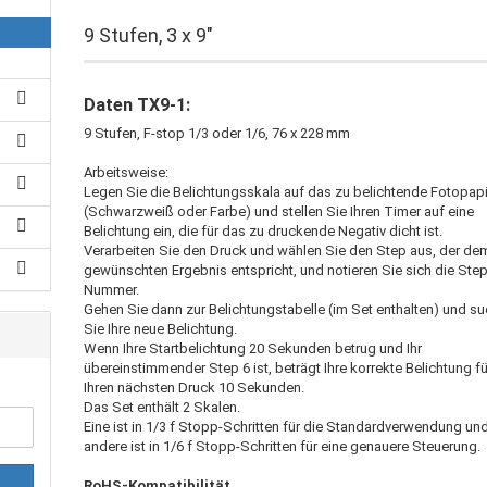
9 Stufen, 3 x 9"
Daten TX9-1:
9 Stufen, F-stop 1/3 oder 1/6, 76 x 228 mm
Arbeitsweise:
Legen Sie die Belichtungsskala auf das zu belichtende Fotopap
(Schwarzweiß oder Farbe) und stellen Sie Ihren Timer auf eine
Belichtung ein, die für das zu druckende Negativ dicht ist.
Verarbeiten Sie den Druck und wählen Sie den Step aus, der de
gewünschten Ergebnis entspricht, und notieren Sie sich die Step
Nummer.
Gehen Sie dann zur Belichtungstabelle (im Set enthalten) und s
Sie Ihre neue Belichtung.
Wenn Ihre Startbelichtung 20 Sekunden betrug und Ihr
übereinstimmender Step 6 ist, beträgt Ihre korrekte Belichtung fü
Ihren nächsten Druck 10 Sekunden.
Das Set enthält 2 Skalen.
Eine ist in 1/3 f Stopp-Schritten für die Standardverwendung un
andere ist in 1/6 f Stopp-Schritten für eine genauere Steuerung.
RoHS-Kompatibilität