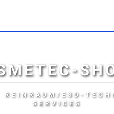
SMETEC-SH
- REINRAUM/ESD-TECH
SERVICES