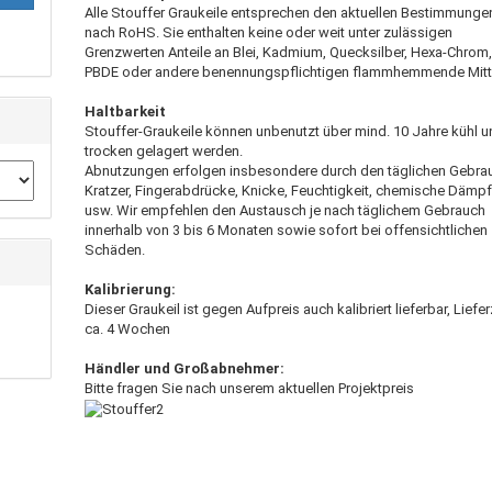
Alle Stouffer Graukeile entsprechen den aktuellen Bestimmunge
nach RoHS. Sie enthalten keine oder weit unter zulässigen
Grenzwerten Anteile an Blei, Kadmium, Quecksilber, Hexa-Chrom,
PBDE oder andere benennungspflichtigen flammhemmende Mitt
Haltbarkeit
Stouffer-Graukeile können unbenutzt über mind. 10 Jahre kühl 
trocken gelagert werden.
Abnutzungen erfolgen insbesondere durch den täglichen Gebra
Kratzer, Fingerabdrücke, Knicke, Feuchtigkeit, chemische Dämp
usw. Wir empfehlen den Austausch je nach täglichem Gebrauch
innerhalb von 3 bis 6 Monaten sowie sofort bei offensichtlichen
Schäden.
Kalibrierung:
Dieser Graukeil ist gegen Aufpreis auch kalibriert lieferbar, Liefer
ca. 4 Wochen
Händler und Großabnehmer:
Bitte fragen Sie nach unserem aktuellen Projektpreis