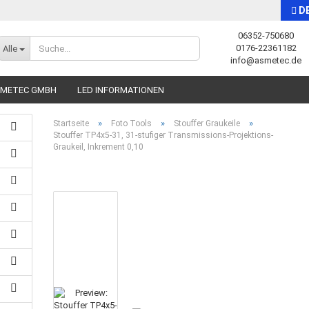
D
06352-750680
Sprache auswählen
0176-22361182
Alle
info@asmetec.de
SMETEC GMBH
LED INFORMATIONEN
»
»
»
Startseite
Foto Tools
Stouffer Graukeile
Stouffer TP4x5-31, 31-stufiger Transmissions-Projektions-
Graukeil, Inkrement 0,10
Konto erstellen
Passwort vergessen?