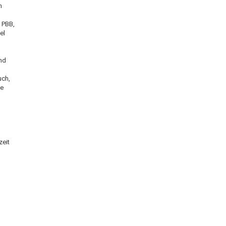
n
 PBB,
el
und
uch,
fe
zeit