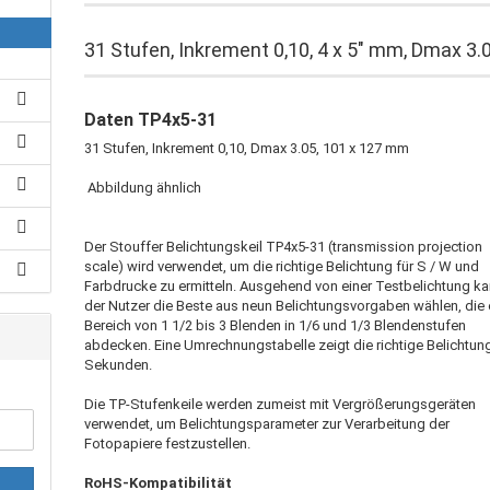
31 Stufen, Inkrement 0,10, 4 x 5" mm, Dmax 3.
Daten TP4x5-31
31 Stufen, Inkrement 0,10, Dmax 3.05, 101 x 127 mm
Abbildung ähnlich
Der Stouffer Belichtungskeil TP4x5-31 (transmission projection
scale) wird verwendet, um die richtige Belichtung für S / W und
Farbdrucke zu ermitteln. Ausgehend von einer Testbelichtung k
der Nutzer die Beste aus neun Belichtungsvorgaben wählen, die 
Bereich von 1 1/2 bis 3 Blenden in 1/6 und 1/3 Blendenstufen
abdecken. Eine Umrechnungstabelle zeigt die richtige Belichtung
Sekunden.
Die TP-Stufenkeile werden zumeist mit Vergrößerungsgeräten
verwendet, um Belichtungsparameter zur Verarbeitung der
Fotopapiere festzustellen.
RoHS-Kompatibilität