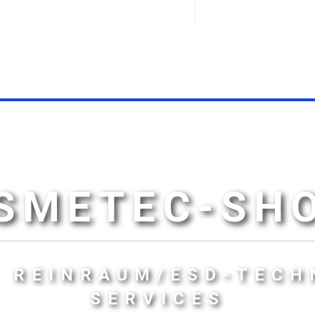
SMETEC-SH
- REINRAUM/ESD-TECH
SERVICES