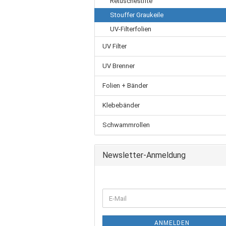
Retuschestifte
Stouffer Graukeile
UV-Filterfolien
UV Filter
UV Brenner
Folien + Bänder
Klebebänder
Schwammrollen
Newsletter-Anmeldung
ANMELDEN