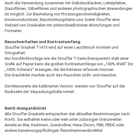
Auch die Verwendung zusammen mit Siebdrucklacken, Leiterplatten,
Diazofilmen, Silberfilmen und anderen photographischen Anwendungen
ist möglich. Zur Beurteilung von Prozessgeschwindigkeiten,
Emulsionskontrast, Beschichtungshärte usw. bietet Stouffer eine
Vielzahl von Graukeilen mit unterschiedlichsten Abstufungen und
Formaten.
Rauschverhalten und Kontrastumfang:
Stouffer Graukeil T1415 wird auf einen Leuchttisch montiert und
fotografiert.
Nur Durchlichtvorlage wie die Stouffer T-Serie (transparent) statt einer
Grafik auf Papier kann die großen Kontrastumfänge von „100% Weiß“ bis
„100% Schwarz“ erzeugen, die die Kameras erfassen müssen.
Die Graufelder machen auch das Rauschen sicht- und messbar.
Die Messwerte der kalibrierten Version werden von Stouffer auf der
Rückseite der Verpackungshülle notiert.
RoHS-Kompatibilität
Alle Stouffer Graukeile entsprechen den aktuellen Bestimmungen nach
RoHS. Sie enthalten keine oder weit unter zulässigen Grenzwerten
Anteile an Blei, Kadmium, Quecksilber, Hexa-Chrom, PBB, PBDE oder
andere benennungspflichtigen flammhemmende Mittel