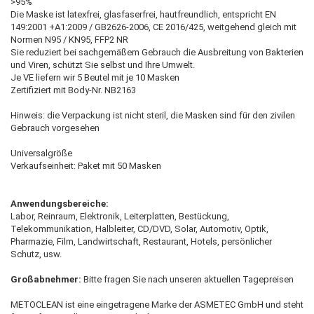
>95%
Die Maske ist latexfrei, glasfaserfrei, hautfreundlich, entspricht EN
149:2001 +A1:2009 / GB2626-2006, CE 2016/425, weitgehend gleich mit
Normen N95 / KN95, FFP2 NR
Sie reduziert bei sachgemäßem Gebrauch die Ausbreitung von Bakterien
und Viren, schützt Sie selbst und Ihre Umwelt.
Je VE liefern wir 5 Beutel mit je 10 Masken
Zertifiziert mit Body-Nr. NB2163
Hinweis: die Verpackung ist nicht steril, die Masken sind für den zivilen
Gebrauch vorgesehen
Universalgröße
Verkaufseinheit: Paket mit 50 Masken
Anwendungsbereiche:
Labor, Reinraum, Elektronik, Leiterplatten, Bestückung,
Telekommunikation, Halbleiter, CD/DVD, Solar, Automotiv, Optik,
Pharmazie, Film, Landwirtschaft, Restaurant, Hotels, persönlicher
Schutz, usw.
Großabnehmer:
Bitte fragen Sie nach unseren aktuellen Tagepreisen
METOCLEAN ist eine eingetragene Marke der ASMETEC GmbH und steht