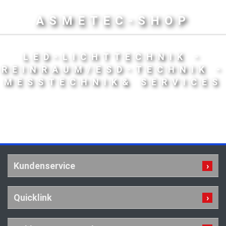
ASMETEC-SHOP
LED-LICHTTECHNIK -
REINRAUM/ESD-TECHNIK -
MESSTECHNIK& SERVICES
Kundenservice
Quicklink