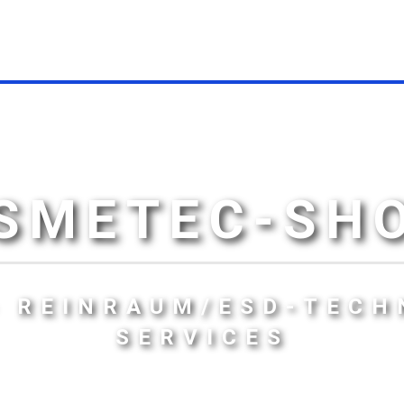
SMETEC-SH
- REINRAUM/ESD-TECH
SERVICES