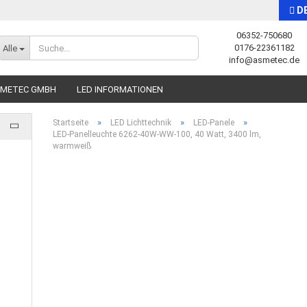
D
06352-750680
Sprache auswählen
0176-22361182
Alle
info@asmetec.de
SMETEC GMBH
LED INFORMATIONEN
»
»
»
Startseite
LED Lichttechnik
LED-Panele
LED-Panelleuchte 6262-40W-WW-100, 40 Watt, 3400 lm,
warmweiß
Konto erstellen
Passwort vergessen?