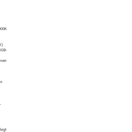
4000K
K)
 RGB-
onen
in
,
legt