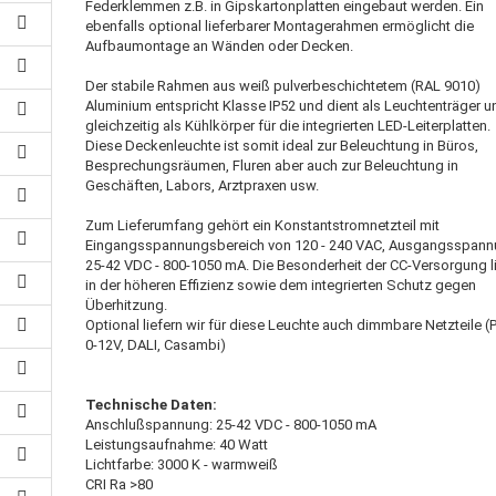
Federklemmen z.B. in Gipskartonplatten eingebaut werden. Ein
ebenfalls optional lieferbarer Montagerahmen ermöglicht die
Aufbaumontage an Wänden oder Decken.
Der stabile Rahmen aus weiß pulverbeschichtetem (RAL 9010)
Aluminium entspricht Klasse IP52 und dient als Leuchtenträger u
gleichzeitig als Kühlkörper für die integrierten LED-Leiterplatten.
Diese Deckenleuchte ist somit ideal zur Beleuchtung in Büros,
Besprechungsräumen, Fluren aber auch zur Beleuchtung in
Geschäften, Labors, Arztpraxen usw.
Zum Lieferumfang gehört ein Konstantstromnetzteil mit
Eingangsspannungsbereich von 120 - 240 VAC, Ausgangsspan
25-42 VDC - 800-1050 mA. Die Besonderheit der CC-Versorgung l
in der höheren Effizienz sowie dem integrierten Schutz gegen
Überhitzung.
Optional liefern wir für diese Leuchte auch dimmbare Netzteile 
0-12V, DALI, Casambi)
Technische Daten:
Anschlußspannung: 25-42 VDC - 800-1050 mA
Leistungsaufnahme: 40 Watt
Lichtfarbe: 3000 K - warmweiß
CRI Ra >80