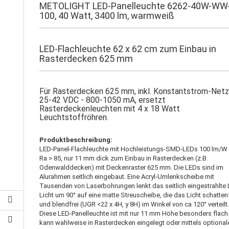
METOLIGHT LED-Panelleuchte 6262-40W-WW
100, 40 Watt, 3400 lm, warmweiß
LED-Flachleuchte 62 x 62 cm zum Einbau in
Rasterdecken 625 mm
Für Rasterdecken 625 mm, inkl. Konstantstrom-Netz
25-42 VDC - 800-1050 mA, ersetzt
Rasterdeckenleuchten mit 4 x 18 Watt
Leuchtstoffröhren.
Produktbeschreibung:
LED-Panel-Flachleuchte mit Hochleistungs-SMD-LEDs 100 lm/W 
Ra > 85, nur 11 mm dick zum Einbau in Rasterdecken (z.B.
Odenwalddecken) mit Deckenraster 625 mm. Die LEDs sind im
Alurahmen seitlich eingebaut. Eine Acryl-Umlenkscheibe mit
Tausenden von Laserbohrungen lenkt das seitlich eingestrahlte
Licht um 90° auf eine matte Streuscheibe, die das Licht schatten
und blendfrei (UGR <22 x 4H, y 8H) im Winkel von ca 120° verteilt
Diese LED-Panelleuchte ist mit nur 11 mm Höhe besonders flach.
kann wahlweise in Rasterdecken eingelegt oder mittels optional