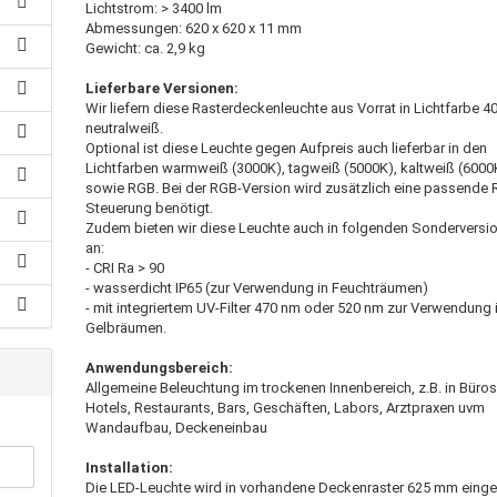
Lichtstrom: > 3400 lm
Abmessungen: 620 x 620 x 11 mm
Gewicht: ca. 2,9 kg
Lieferbare Versionen:
Wir liefern diese Rasterdeckenleuchte aus Vorrat in Lichtfarbe 
neutralweiß.
Optional ist diese Leuchte gegen Aufpreis auch lieferbar in den
Lichtfarben warmweiß (3000K), tagweiß (5000K), kaltweiß (6000
sowie RGB. Bei der RGB-Version wird zusätzlich eine passende
Steuerung benötigt.
Zudem bieten wir diese Leuchte auch in folgenden Sonderversi
an:
- CRI Ra > 90
- wasserdicht IP65 (zur Verwendung in Feuchträumen)
- mit integriertem UV-Filter 470 nm oder 520 nm zur Verwendung 
Gelbräumen.
Anwendungsbereich:
Allgemeine Beleuchtung im trockenen Innenbereich, z.B. in Büros
Hotels, Restaurants, Bars, Geschäften, Labors, Arztpraxen uvm
Wandaufbau, Deckeneinbau
Installation:
Die LED-Leuchte wird in vorhandene Deckenraster 625 mm einge