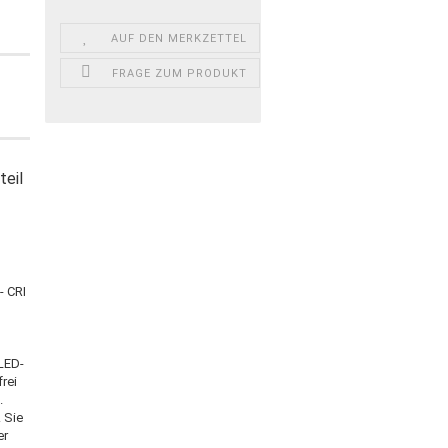
-
AUF DEN MERKZETTEL
FRAGE ZUM PRODUKT
teil
- CRI
 LED-
frei
.
 Sie
er