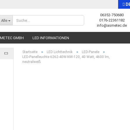
D
06352-750680
Sprache auswählen
0176-22361182
Alle
info@asmetec.de
SMETEC GMBH
LED INFORMATIONEN
»
»
»
Startseite
LED Lichttechnik
LED-Panele
LED-Panelleuchte 6262-40W-NW-120, 40 Watt, 4600 lm,
neutralweiß
Konto erstellen
Passwort vergessen?