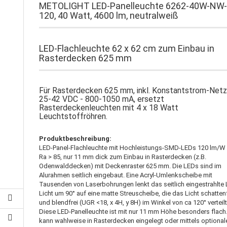
METOLIGHT LED-Panelleuchte 6262-40W-NW
120, 40 Watt, 4600 lm, neutralweiß
LED-Flachleuchte 62 x 62 cm zum Einbau in
Rasterdecken 625 mm
Für Rasterdecken 625 mm, inkl. Konstantstrom-Netz
25-42 VDC - 800-1050 mA, ersetzt
Rasterdeckenleuchten mit 4 x 18 Watt
Leuchtstoffröhren.
Produktbeschreibung:
LED-Panel-Flachleuchte mit Hochleistungs-SMD-LEDs 120 lm/W 
Ra > 85, nur 11 mm dick zum Einbau in Rasterdecken (z.B.
Odenwalddecken) mit Deckenraster 625 mm. Die LEDs sind im
Alurahmen seitlich eingebaut. Eine Acryl-Umlenkscheibe mit
Tausenden von Laserbohrungen lenkt das seitlich eingestrahlte
Licht um 90° auf eine matte Streuscheibe, die das Licht schatten
und blendfrei (UGR <18, x 4H, y 8H) im Winkel von ca 120° verteilt
Diese LED-Panelleuchte ist mit nur 11 mm Höhe besonders flach.
kann wahlweise in Rasterdecken eingelegt oder mittels optional