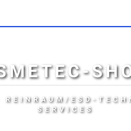
SMETEC-SH
- REINRAUM/ESD-TECH
SERVICES