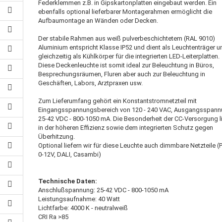
Federklemmen z.B. in Gipskartonplatten eingebaut werden. Ein
ebenfalls optional lieferbarer Montagerahmen ermöglicht die
Aufbaumontage an Wänden oder Decken.
Der stabile Rahmen aus weiß pulverbeschichtetem (RAL 9010)
Aluminium entspricht Klasse IP52 und dient als Leuchtenträger u
gleichzeitig als Kühlkörper für die integrierten LED-Leiterplatten.
Diese Deckenleuchte ist somit ideal zur Beleuchtung in Büros,
Besprechungsräumen, Fluren aber auch zur Beleuchtung in
Geschäften, Labors, Arztpraxen usw.
Zum Lieferumfang gehört ein Konstantstromnetzteil mit
Eingangsspannungsbereich von 120 - 240 VAC, Ausgangsspan
25-42 VDC - 800-1050 mA. Die Besonderheit der CC-Versorgung l
in der höheren Effizienz sowie dem integrierten Schutz gegen
Überhitzung.
Optional liefern wir für diese Leuchte auch dimmbare Netzteile 
0-12V, DALI, Casambi)
Technische Daten:
Anschlußspannung: 25-42 VDC - 800-1050 mA
Leistungsaufnahme: 40 Watt
Lichtfarbe: 4000 K - neutralweiß
CRI Ra >85