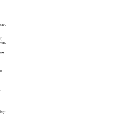
4000K
K)
 RGB-
onen
in
,
legt