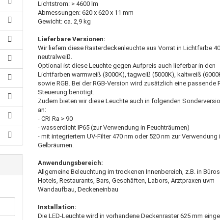
Lichtstrom: > 4600 lm
Abmessungen: 620 x 620 x 11 mm
Gewicht: ca. 2,9 kg
Lieferbare Versionen:
Wir liefern diese Rasterdeckenleuchte aus Vorrat in Lichtfarbe 
neutralweiß.
Optional ist diese Leuchte gegen Aufpreis auch lieferbar in den
Lichtfarben warmweiß (3000K), tagweiß (5000K), kaltweiß (6000
sowie RGB. Bei der RGB-Version wird zusätzlich eine passende
Steuerung benötigt.
Zudem bieten wir diese Leuchte auch in folgenden Sonderversi
an:
- CRI Ra > 90
- wasserdicht IP65 (zur Verwendung in Feuchträumen)
- mit integriertem UV-Filter 470 nm oder 520 nm zur Verwendung 
Gelbräumen.
Anwendungsbereich:
Allgemeine Beleuchtung im trockenen Innenbereich, z.B. in Büros
Hotels, Restaurants, Bars, Geschäften, Labors, Arztpraxen uvm
Wandaufbau, Deckeneinbau
Installation:
Die LED-Leuchte wird in vorhandene Deckenraster 625 mm einge