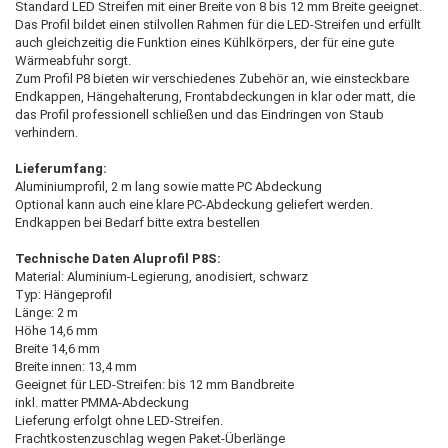
Standard LED Streifen mit einer Breite von 8 bis 12 mm Breite geeignet.
Das Profil bildet einen stilvollen Rahmen für die LED-Streifen und erfüllt
auch gleichzeitig die Funktion eines Kühlkörpers, der für eine gute
Wärmeabfuhr sorgt.
Zum Profil P8 bieten wir verschiedenes Zubehör an, wie einsteckbare
Endkappen, Hängehalterung, Frontabdeckungen in klar oder matt, die
das Profil professionell schließen und das Eindringen von Staub
verhindern.
Lieferumfang:
Aluminiumprofil, 2 m lang sowie matte PC Abdeckung
Optional kann auch eine klare PC-Abdeckung geliefert werden.
Endkappen bei Bedarf bitte extra bestellen
Technische Daten Aluprofil P8S:
Material: Aluminium-Legierung, anodisiert, schwarz
Typ: Hängeprofil
Länge: 2 m
Höhe 14,6 mm
Breite 14,6 mm
Breite innen: 13,4 mm
Geeignet für LED-Streifen: bis 12 mm Bandbreite
inkl. matter PMMA-Abdeckung
Lieferung erfolgt ohne LED-Streifen.
Frachtkostenzuschlag wegen Paket-Überlänge