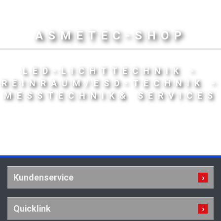
ASMETEC-SHOP
LED-LICHTTECHNIK -
REINRAUM/ESD-TECHNIK -
MESSTECHNIK& SERVICES
Kundenservice
Quicklink