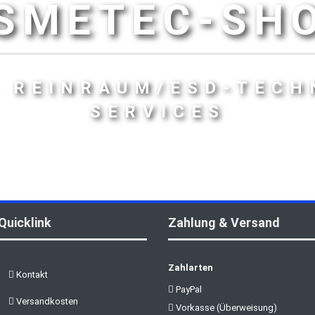
SMETEC-SH
- REINRAUM/ESD-TECH
SERVICES
Quicklink
Zahlung & Versand
Zahlarten
Kontakt
PayPal
Versandkosten
Vorkasse (Überweisung)