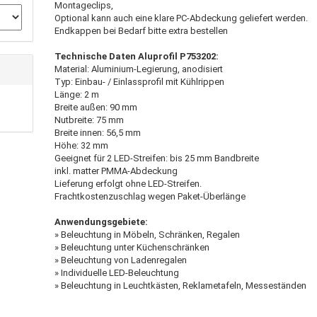
Montageclips,
Optional kann auch eine klare PC-Abdeckung geliefert werden.
Endkappen bei Bedarf bitte extra bestellen
Technische Daten Aluprofil P753202:
Material: Aluminium-Legierung, anodisiert
Typ: Einbau- / Einlassprofil mit Kühlrippen
Länge: 2 m
Breite außen: 90 mm
Nutbreite: 75 mm
Breite innen: 56,5 mm
Höhe: 32 mm
Geeignet für 2 LED-Streifen: bis 25 mm Bandbreite
inkl. matter PMMA-Abdeckung
Lieferung erfolgt ohne LED-Streifen.
Frachtkostenzuschlag wegen Paket-Überlänge
Anwendungsgebiete:
» Beleuchtung in Möbeln, Schränken, Regalen
» Beleuchtung unter Küchenschränken
» Beleuchtung von Ladenregalen
» Individuelle LED-Beleuchtung
» Beleuchtung in Leuchtkästen, Reklametafeln, Messeständen