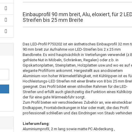
Einbauprofil 90 mm breit, Alu, eloxiert, für 2 LE
Streifen bis 25 mm Breite
Das LED-Profil P753202 ist ein ästhetisches Einbauprofil 32 mm ti
90 mm breit zur Aufnahme von LED-Streifen bis 2 x 25 mm
Bandbreite. Es wird hauptsächlich in Vertiefungen verwendet (z.B
gefräste Nut in Möbeln, Schränken, Regalen) oder z.b. in
Gipskartonplatten, Steinplatten, Holzplatten usw.und wo es auf 
elegante Profilform ankommt. Hergestellt aus anodisiertem
Aluminium von hoher Wärmeleitfähigkeit, mit Kühlrippen ist es fü
Hochleistungs-LED Streifen mit einer Breite von 8 bis 25 mm Brei
geeignet. Das Profil bildet einen stilvollen Rahmen für die LED-
Streifen und erfüllt auch gleichzeitig die Funktion eines Kühlkörp
der für eine gute Wärmeabfuhr sorgt.
Zum Profil bieten wir verschiedenes Zubehör an, wie einsteckba
Endkappen, Frontabdeckungen in klar oder matt, die das Profil
professionell schließen und das Eindringen von Staub verhinder
Lieferumfang:
Aluminiumprofil, 2 m lang sowie matte PC Abdeckung ,