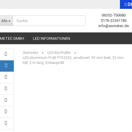
D
06352-750680
Sprache auswählen
0176-22361182
Alle
info@asmetec.de
SMETEC GMBH
LED INFORMATIONEN
»
»
Startseite
LED-Alu-Profile
LED-Aluminium Profil P753202, anodisiert, 90 mm breit, 32 mm
tief, 2 m lang, Einbauprofil
Konto erstellen
Passwort vergessen?