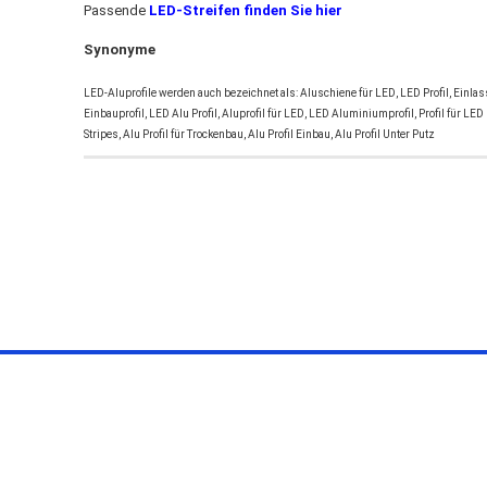
Passende
LED-Streifen finden Sie hier
Synonyme
LED-Aluprofile werden auch bezeichnet als: Aluschiene für LED, LED Profil, Einlass
Einbauprofil, LED Alu Profil, Aluprofil für LED, LED Aluminiumprofil, Profil für LED
Stripes, Alu Profil für Trockenbau, Alu Profil Einbau, Alu Profil Unter Putz