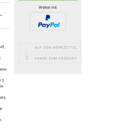
Weiter mit
D-
ef,
AUF DEN MERKZETTEL
.
FRAGE ZUM PRODUKT
eine
r 2
te
ers,
re
n.