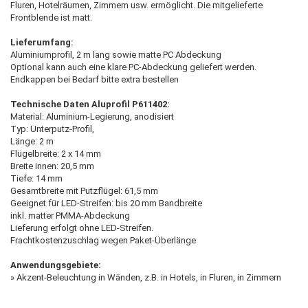
Fluren, Hotelräumen, Zimmern usw. ermöglicht. Die mitgelieferte
Frontblende ist matt.
Lieferumfang:
Aluminiumprofil, 2 m lang sowie matte PC Abdeckung
Optional kann auch eine klare PC-Abdeckung geliefert werden.
Endkappen bei Bedarf bitte extra bestellen
Technische Daten Aluprofil P611402:
Material: Aluminium-Legierung, anodisiert
Typ: Unterputz-Profil,
Länge: 2 m
Flügelbreite: 2 x 14 mm
Breite innen: 20,5 mm
Tiefe: 14 mm
Gesamtbreite mit Putzflügel: 61,5 mm
Geeignet für LED-Streifen: bis 20 mm Bandbreite
inkl. matter PMMA-Abdeckung
Lieferung erfolgt ohne LED-Streifen.
Frachtkostenzuschlag wegen Paket-Überlänge
Anwendungsgebiete:
» Akzent-Beleuchtung in Wänden, z.B. in Hotels, in Fluren, in Zimmern