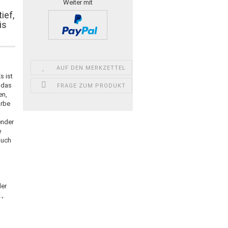
Weiter mit
ief,
is
AUF DEN MERKZETTEL
s ist
 das
FRAGE ZUM PRODUKT
en,
arbe
ender
e
auch
der
.,