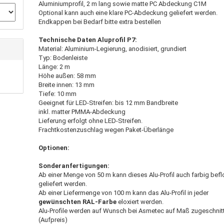
Aluminiumprofil, 2 m lang sowie matte PC Abdeckung C1M
Optional kann auch eine klare PC-Abdeckung geliefert werden.
Endkappen bei Bedarf bitte extra bestellen
Technische Daten Aluprofil P7:
Material: Aluminium-Legierung, anodisiert, grundiert
Typ: Bodenleiste
Länge: 2 m
Höhe außen: 58 mm
Breite innen: 13 mm
Tiefe: 10 mm
Geeignet für LED-Streifen: bis 12 mm Bandbreite
inkl. matter PMMA-Abdeckung
Lieferung erfolgt ohne LED-Streifen.
Frachtkostenzuschlag wegen Paket-Überlänge
Optionen:
Sonderanfertigungen:
Ab einer Menge von 50 m kann dieses Alu-Profil auch farbig befl
geliefert werden.
Ab einer Liefermenge von 100 m kann das Alu-Profil in jeder
gewünschten RAL-Farbe
eloxiert werden.
Alu-Profile werden auf Wunsch bei Asmetec auf Maß zugeschnit
(Aufpreis)