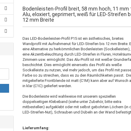
Bodenleisten-Profil breit, 58 mm hoch, 11 mm t
Alu, eloxiert, geprimert, weiß für LED-Streifen b
12 mm Breite
Das LED-Bodenleisten-Profil P15 ist ein ästhetisches, breites
Wandprofil mit Aufnahmenut für LED-Streifen bis 12 mm Breite. E
eine Alternative zu herkömmlichen Bodenleisten (Sockelleisten),
eine Akzentbeleuchtung durch LED-Streifen in Fluren, Hotelräum
Zimmern usw. ermöglicht. Das Alu-Profil ist mit weißer Grundierf
beschichtet. Dies ermöglicht einerseits das Profil als weiße
Sockelleiste zu nutzen, viel mehr jedoch, um das Profil mit pass
Farbe so zu streichen, dass es zu den Räumlichkeiten passt. Di
mitgelieferte Frontblende ist matt (C1M) kann aber auf Wunsch 
in klar (C1C) geliefert werden.
Die Bodenleiste wird wahlweise mit unserem speziellen
doppelseitigen Klebeband (siehe unter Zubehör, bitte extra
mitbestellen) aufgeklebt oder mit selbst gebohrten Löchern (in 
LED-Streifen-Nut), Schrauben und Dübeln an der Wand befestigt
Lieferumfang: