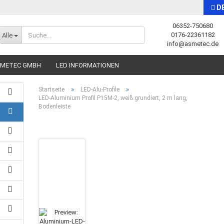
D
06352-750680
Sprache auswählen
0176-22361182
Alle
info@asmetec.de
SMETEC GMBH
LED INFORMATIONEN
»
»
Startseite
LED-Alu-Profile
LED-Aluminium Profil P15M-2, weiß grundiert, 2 m lang,
Bodenleiste
Konto erstellen
Passwort vergessen?