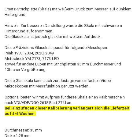
Ersatz-Strichplatte (Skala) mit weißerm Druck zum Messen auf dunklem
Hintergrund.
Hinweis: Zur besseren Darstellung wurde die Skala mit schwarzem
Hintergrund aufgenommen.
Die Glasskala ist jedoch glasklar mit weißem Aufdruck.
Diese Präzisions-Glasskala passt für folgende Messlupen:
Peak 1983, 2004, 2028, 2049
Metocheck YM 7173, 7173-LED
sowie für andere Lupen mit Strichplatten 35 mm Durchmesser
und
10facher Vergrößerung.
Diese Glasskala kann auch zur Justage von einfachen Video-
Mikroskopen mit Messfunktion genutzt werden.
Optional bieten wir mit Aufpreis für diese Skala einen Kalibrierschein
nach
VDI/VDE/DGQ 2618 Blatt 27 Ü an.
Bei Hinzufügen dieser Kalibrierung verlängert sich die Lieferzeit
auf 4-6 Wochen
.
Durchmesser: 35 mm
Dicke 1,28 mm