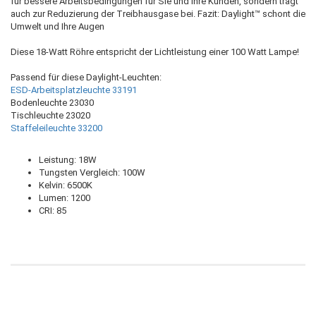
für bessere Arbeitsbedingungen für Sie und Ihre Kunden, sondern trägt
auch zur Reduzierung der Treibhausgase bei. Fazit: Daylight™ schont die
Umwelt und Ihre Augen
Diese 18-Watt Röhre entspricht der Lichtleistung einer 100 Watt Lampe!
Passend für diese Daylight-Leuchten:
ESD-Arbeitsplatzleuchte 33191
Bodenleuchte 23030
Tischleuchte 23020
Staffeleileuchte 33200
Leistung: 18W
Tungsten Vergleich: 100W
Kelvin: 6500K
Lumen: 1200
CRI: 85