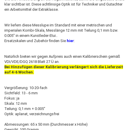
klar sichtbar ist. Diese achtlinsige Optik ist für Techniker und Gutachter
ein Arbeitsmittel der Extraklasse.
Wir liefern diese Messlupe im Standard mit einer metrischen und
imperialen Kombi-Skala, Messlänge 12 mm mit Teilung 0,1 mm bzw.
0.005" in einem Kunstleder-Etui..
Ersatzskalen und Zubehör finden Sie
hier
:
Natürlich bieten wir gegen Aufpreis auch einen Kalibrierschein gemäß
VDI/VDE/DGQ 2618 Blatt 27 Ü an.
Bei Hinzufügen dieser Kalibrierung verlängert sich die Lieferzeit
auf 4-6 Wochen
.
Vergrößerung: 10-20-fach
Sichtfeld: 13 - 6 mm
Fokus: ja
Skala: 12 mm
Teilung: 0,1 mm + 0.005"
Optik: aplanat, verzeichnungsfrei
Abmessungen: 65 x 50 mm (Durchmesser x Höhe)
Gewicht: 100 Gramm