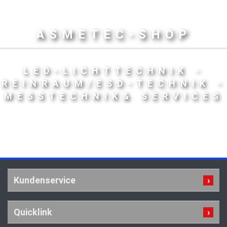
ASMETEC-SHOP
LED-LICHTTECHNIK -
REINRAUM/ESD-TECHNIK -
MESSTECHNIK& SERVICES
Kundenservice
Quicklink