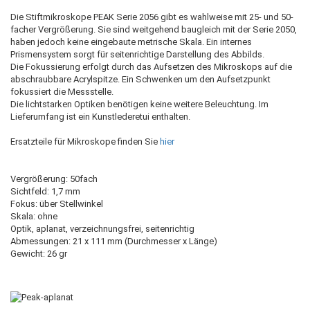
Die Stiftmikroskope PEAK Serie 2056 gibt es wahlweise mit 25- und 50-
facher Vergrößerung. Sie sind weitgehend baugleich mit der Serie 2050,
haben jedoch keine eingebaute metrische Skala. Ein internes
Prismensystem sorgt für seitenrichtige Darstellung des Abbilds.
Die Fokussierung erfolgt durch das Aufsetzen des Mikroskops auf die
abschraubbare Acrylspitze. Ein Schwenken um den Aufsetzpunkt
fokussiert die Messstelle.
Die lichtstarken Optiken benötigen keine weitere Beleuchtung. Im
Lieferumfang ist ein Kunstlederetui enthalten.
Ersatzteile für Mikroskope finden Sie
hier
Vergrößerung: 50fach
Sichtfeld: 1,7 mm
Fokus: über Stellwinkel
Skala: ohne
Optik, aplanat, verzeichnungsfrei, seitenrichtig
Abmessungen: 21 x 111 mm (Durchmesser x Länge)
Gewicht: 26 gr