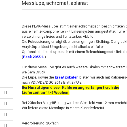
Messlupe, achromat, aplanat
Diese PEAK-Messlupe ist mit einer achromatisch beschichteten 
aus einem 2-Komponenten - 4 Linsensystem ausgestattet, für ei
verzeichnungsfreies und lichtstarkes Abbild.
Die Fokussierung erfolgt über einen griffigen Stellring.
Der glask
Acrylkörper lässt Umgebungslicht allseits einfallen.
Optional ist diese Lupe auch mit einem Beleuchtungssatz lieferb
(
Peak 2055-L
)
Für diese Messlupe gibt es auch weitere Skalen mit schwarzem
weißem Druck.
Die Lupe, sowie die
Ersatzskalen
bieten wir auch mit Kalibriers
nach VDI/VDE/DGQ 2618 Blatt 27 Ü an.
Bei Hinzufügen dieser Kalibrierung verlängert sich die
Lieferzeit auf 4-6 Wochen
.
Bei 20facher Vergrößerung wird ein Sichtfeld von 12 mm erreicht
Wir liefern diese Messlupe in einem Kunstlederetui
Vergrößerung: 20-fach