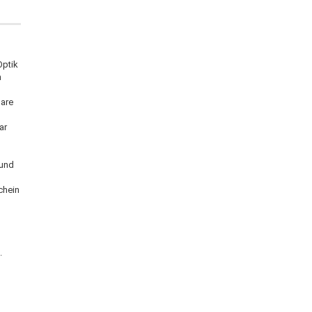
Optik
n
lare
ar
 und
chein
.