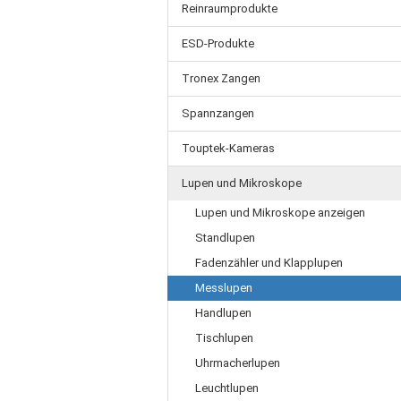
Reinraumprodukte
ESD-Produkte
Tronex Zangen
Spannzangen
Touptek-Kameras
Lupen und Mikroskope
Lupen und Mikroskope anzeigen
Standlupen
Fadenzähler und Klapplupen
Messlupen
Handlupen
Tischlupen
Uhrmacherlupen
Leuchtlupen