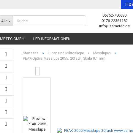
D
06352-750680
Sprache auswählen
0176-22361182
Alle
info@asmetec.de
SMETEC GMBH
LED INFORMATIONEN
»
»
»
Startseite
Lupen und Mikroskope
Messlupen
PEAK-Optics Messlupe 2055, 20fach, Skala 0,1 mm
Konto erstellen
Passwort vergessen?