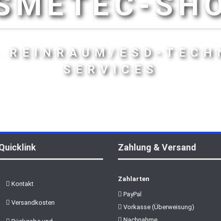
SMETEC-SH
- REINRAUM/ESD-TECH
SERVICES
Quicklink
Zahlung & Versand
Zahlarten
Kontakt
PayPal
Versandkosten
Vorkasse (Überweisung)
Nachnahme