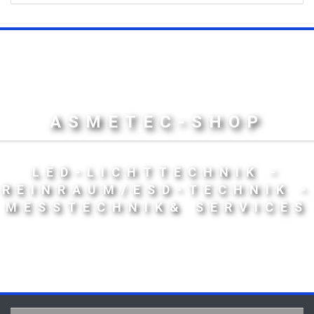
ASMETEC-SHOP
LED-LICHTTECHNIK -
REINRAUM/ESD-TECHNIK -
MESSTECHNIK& SERVICES