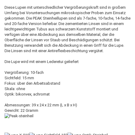
Diese Lupen mit unterschiedlicher Vergrößerungskraft sind in großem
Umfang bei Voruntersuchungen mikroskopischer Proben zum Einsatz
gekommen. Die PEAK Steinheillupen sind als 7-fache, 10-fache, 14-fache
und 20-fache Version lieferbar. Die zementierten Linsen sind in einem
leichtgewichtigen Tubus aus schwarzem Kunststoff montiert und
verfügen über eine Abdeckung aus demselben Material, der die
Oberfläche der Linsen vor Staub und Beschädigungen schützt. Bei
Benutzung verwandelt sich die Abdeckung in einen Griff für die Lupe.
Die Linsen sind mit einer Antireflexbeschichtung vergütet.
Die Lupe wird mit einem Lederetui geliefert
Vergrößerung: 10-fach
Sichtfeld: 15 mm
Fokus: über den Arbeitsabstand
Skala: ohne
Optik: bikonvex, achromat
Abmessungen: 39 x 24 x 22 mm (L x B x H)
Gewicht: 22 Gramm