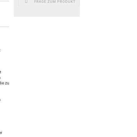
FRAGE ZUM PRODUKT
t
t
n
die zu
n
er