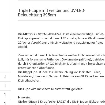
Triplet-Lupe mit weißer und UV-LED-
Beleuchtung 395nm
Die
METO
CHECK
YM-7802-UV-LED ist eine hochwertige Triplet-
Einklapplupe mit zuschaltbaren LEDs und aplanater Glaslinse mi
20facher Vergrößerung für ein weitgehend verzeichnungsfreies
Abbild.
Zwei umschaltbare LED-Bereiche für weißes Licht sowie UV-Lich
(z.B,. für forensische Prüfungen, Dokumentenprüfung), betriebe
durch 3 Knopfzellen LR927 (nicht im Lieferumfang), beleuchten 
untersuchende Oberfläche.
Die Klapplupe ist ideal zur Untersuchung von kleinsten Teilen,
Miniaturen, Uhren- und Schmuck, Briefmarken, SMD und andere
Kleinstbauteilen.
Die Lupe wird mit einem Kunststoffetui geliefert.
Hinweis:
Sie benötigen 3 Knopfzellen LR927, die Sie in jedem Elektro- od