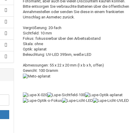
Fotomarkt, aber auch bei vielen Discountern kaufen können.
Bitte entsorgen Sie verbrauchte Batterien über die öffentlichen
Annahmestellen oder senden Sie diese in einem frankierten
Umschlag an Asmetec zurück.
Vergrößerung: 20-fach
Sichtfeld: 10 mm
Fokus: fokussierbar über den Arbeitsabstand
Skala: ohne
Optik: aplanat
Beleuchtung: UV-LED 395nm, weiße LED
Abmessungen: 55 x 22 x 20 mm (l x b x h, offen)
Gewicht: 100 Gramm