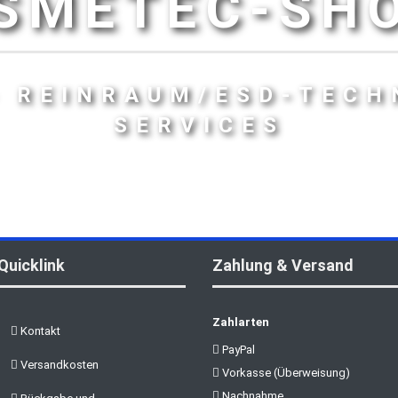
SMETEC-SH
- REINRAUM/ESD-TECH
SERVICES
Quicklink
Zahlung & Versand
Zahlarten
Kontakt
PayPal
Versandkosten
Vorkasse (Überweisung)
Nachnahme