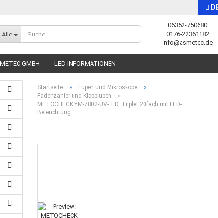
D
06352-750680
Sprache auswählen
0176-22361182
Alle
info@asmetec.de
SMETEC GMBH
LED INFORMATIONEN
»
»
Startseite
Lupen und Mikroskope
»
Fadenzähler und Klapplupen
METOCHECK YM-7802-UV-LED, Triplet 20fach mit LED-
Beleuchtung
Konto erstellen
Passwort vergessen?