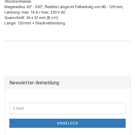
Stromschienen.
Biegeradius 30° - 330°, flexible Länge im Faltenbalg von 80 - 120 mm,
Leistung: max. 16 A / max. 230 V AC
Querschnitt: 36 x 32 mm (B x H)
Länge: 120 mm + Steckverbindung
Newsletter-Anmeldung
ANMELDEN