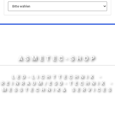
ASMETEC-SHOP
LED-LICHTTECHNIK -
REINRAUM/ESD-TECHNIK -
MESSTECHNIK& SERVICES