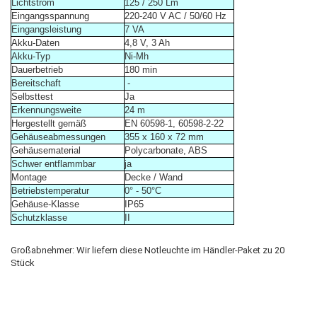
Lichtstrom
125 / 250 Lm
Eingangsspannung
220-240 V AC / 50/60 Hz
Eingangsleistung
7 VA
Akku-Daten
4,8 V, 3 Ah
Akku-Typ
Ni-Mh
Dauerbetrieb
180 min
Bereitschaft
-
Selbsttest
Ja
Erkennungsweite
24 m
Hergestellt gemäß
EN 60598-1, 60598-2-22
Gehäuseabmessungen
355 x 160 x 72 mm
Gehäusematerial
Polycarbonate, ABS
Schwer entflammbar
ja
Montage
Decke / Wand
Betriebstemperatur
0° - 50°C
Gehäuse-Klasse
IP65
Schutzklasse
II
Großabnehmer: Wir liefern diese Notleuchte im Händler-Paket zu 20
Stück