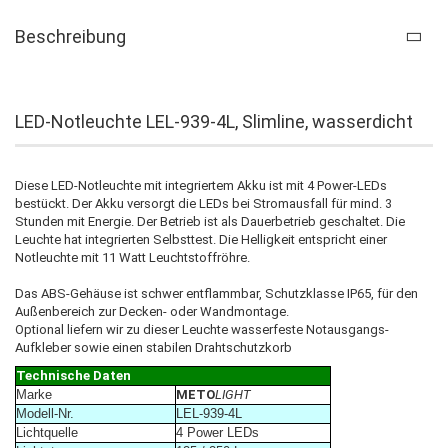
Beschreibung
LED-Notleuchte LEL-939-4L, Slimline, wasserdicht
Diese LED-Notleuchte mit integriertem Akku ist mit 4 Power-LEDs
bestückt. Der Akku versorgt die LEDs bei Stromausfall für mind. 3
Stunden mit Energie. Der Betrieb ist als Dauerbetrieb geschaltet. Die
Leuchte hat integrierten Selbsttest. Die Helligkeit entspricht einer
Notleuchte mit 11 Watt Leuchtstoffröhre.
Das ABS-Gehäuse ist schwer entflammbar, Schutzklasse IP65, für den
Außenbereich zur Decken- oder Wandmontage.
Optional liefern wir zu dieser Leuchte wasserfeste Notausgangs-
Aufkleber sowie einen stabilen Drahtschutzkorb
Technische Daten
Marke
METO
LIGHT
Modell-Nr.
LEL-939-4L
Lichtquelle
4 Power LEDs