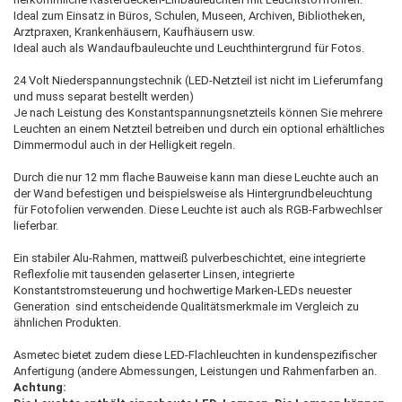
Ideal zum Einsatz in Büros, Schulen, Museen, Archiven, Bibliotheken,
Arztpraxen, Krankenhäusern, Kaufhäusern usw.
Ideal auch als Wandaufbauleuchte und Leuchthintergrund für Fotos.
24 Volt Niederspannungstechnik (LED-Netzteil ist nicht im Lieferumfang
und muss separat bestellt werden)
Je nach Leistung des Konstantspannungsnetzteils können Sie mehrere
Leuchten an einem Netzteil betreiben und durch ein optional erhältliches
Dimmermodul auch in der Helligkeit regeln.
Durch die nur 12 mm flache Bauweise kann man diese Leuchte auch an
der Wand befestigen und beispielsweise als Hintergrundbeleuchtung
für Fotofolien verwenden. Diese Leuchte ist auch als RGB-Farbwechlser
lieferbar.
Ein stabiler Alu-Rahmen, mattweiß pulverbeschichtet, eine integrierte
Reflexfolie mit tausenden gelaserter Linsen, integrierte
Konstantstromsteuerung und hochwertige Marken-LEDs neuester
Generation sind entscheidende Qualitätsmerkmale im Vergleich zu
ähnlichen Produkten.
Asmetec bietet zudem diese LED-Flachleuchten in kundenspezifischer
Anfertigung (andere Abmessungen, Leistungen und Rahmenfarben an.
Achtung: