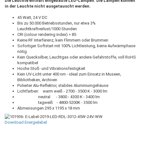
Die Leuchte enthält eingebaute LED-Lampen. Die Lampen können
in der Leuchte nicht ausgetauscht werden.
45 Watt, 24 V DC
Bis zu 50.000 Betriebsstunden, nur etwa 3%
Leuchtkraftverlust/1000 Stunden
CRI (colour rendering index) > 85
Keine RF Interferenz, kein Flimmern oder Brummen
Sofortiger Softstart mit 100% Lichtleistung, keine Aufwärmphase
nötig
Kein Quecksilber, Leuchtgas oder andere Gefahrstoffe, voll RoHS
kompatibel
Hoche Stoß- und Vibrationsfestigkeit
Kein UV-Licht unter 400 nm - ideal zum Einsatz in Museen,
Bibliotheken, Archiven
Polierter Alu-Reflektor, stabiles Aluminiumgehäuse
Lichtfarben: warm weiß - 2700 - 3500 K - 3000 lm
neutral - 3800 - 4300 K - 3400 lm
tagweiß - 4800-5200K - 3500 lm
Abmessungen 295 x 1195 x 18 mm
Download Energielabel