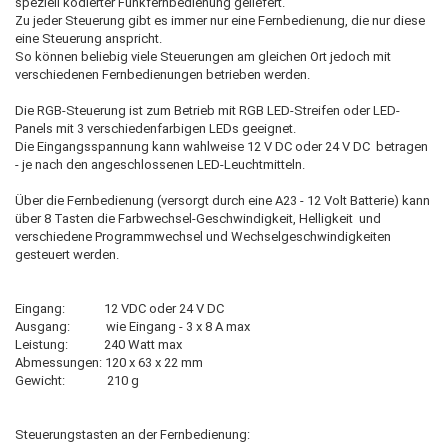
speziell kodierter Funkfernbedienung geliefert.
Zu jeder Steuerung gibt es immer nur eine Fernbedienung, die nur diese
eine Steuerung anspricht.
So können beliebig viele Steuerungen am gleichen Ort jedoch mit
verschiedenen Fernbedienungen betrieben werden.
Die RGB-Steuerung ist zum Betrieb mit RGB LED-Streifen oder LED-
Panels mit 3 verschiedenfarbigen LEDs geeignet.
Die Eingangsspannung kann wahlweise 12 V DC oder 24 V DC betragen
- je nach den angeschlossenen LED-Leuchtmitteln.
Über die Fernbedienung (versorgt durch eine A23 - 12 Volt Batterie) kann
über 8 Tasten die Farbwechsel-Geschwindigkeit, Helligkeit und
verschiedene Programmwechsel und Wechselgeschwindigkeiten
gesteuert werden.
Eingang: 12 VDC oder 24 V DC
Ausgang: wie Eingang - 3 x 8 A max
Leistung: 240 Watt max
Abmessungen: 120 x 63 x 22 mm
Gewicht: 210 g
Steuerungstasten an der Fernbedienung: